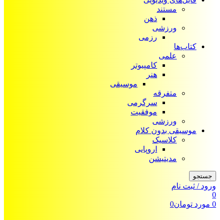
مستند
ذهن
ورزشی
رزمی
کتاب‌ها
علمی
کامپیوتر
هنر
موسیقی
متفرقه
سرگرمی
موفقیت
ورزشی
موسیقی بدون کلام
کلاسیک
اروپایی
مدیتیشن
جستجو
ورود / ثبت نام
0
0
مورد
تومان
0