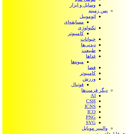
وسایل و ابزار
پس زمینه
اتوموبیل
مسابقه‌ای
تکنولوژی
کامپیوتر
حیوانات
دیدنی‌ها
طبیعت
غذاها
میوه‌ها
فضا
کامپیوتر
ورزش
فوتبال
دیگر فرمت‌ها
AI
CSH
ICNS
ICO
PNG
SVG
والپیپر موبایل
فایل‌های ویدیویی