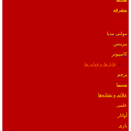
متفرقه
آیکون
مولتی مدیا
بیزینس
کامپیوتر
فایل‌ها و فولدرها
پرچم
سینما
علائم و نشانه‌ها
علمی
آواتار
بازی