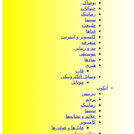
پوشاک
حیوانات
رمانتیک
سینما
طبیعت
غذاها
کامپیوتر و اینترنت
متفرقه
مد و زیبایی
موسیقی
نمادها
هنری
قاب
وسایل الکترونیکی
موبایل
آیکون‌
بیزینس
پرچم
رمانتیک
سینما
علائم و نشانه‌ها
کامپیوتر
فایل‌ها و فولدرها
مولتی مدیا