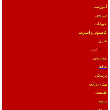
آموزشی
بیزینس
حیوانات
کامپیوتر و اینترنت
هنری
قاب
موسیقی
غذاها
پزشکی
مد و زیبایی
طبیعت
پرچم
نمادها