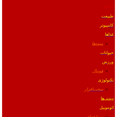
والپیپر
طبیعت
کامپیوتر
غذاها
میوه‌ها
حیوانات
ورزش
فوتبال
تکنولوژی
سخت‌افزار
دیدنی‌ها
اتوموبیل
مسابقه‌ای