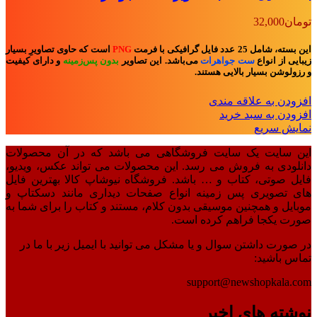
تومان
32,000
این بسته، شامل 25 عدد فایل گرافیکی با فرمت
PNG
است که حاوی تصاویرِ بسیار
زیبایی از انواع
ست جواهرات
می‌باشد. این تصاویر
بدون پس‌زمینه
و
دارای کیفیت
و رزولوشن بسیار بالایی هستند.
افزودن به علاقه مندی
افزودن به سبد خرید
نمایش سریع
این سایت یک سایت فروشگاهی می باشد که در آن محصولات
دانلودی به فروش می رسد. این محصولات می تواند عکس، ویدیو،
فایل صوتی، کتاب و … باشد. فروشگاه نیوشاپ کالا بهترین فایل
های تصویری پس زمینه انواع صفحات دیداری مانند دسکتاپ و
موبایل و همچنین موسیقی بدون کلام، مستند و کتاب را برای شما به
صورت یکجا فراهم کرده است.
در صورت داشتن سوال و یا مشکل می توانید با ایمیل زیر با ما در
تماس باشید:
support@newshopkala.com
نوشته های اخیر