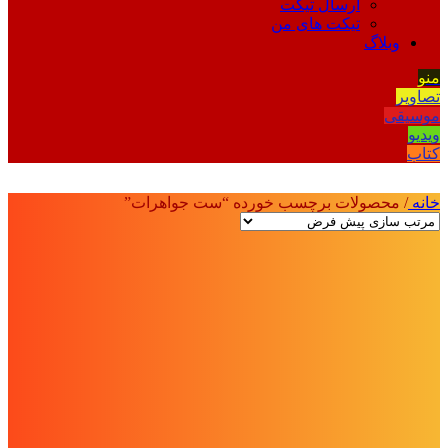
ارسال تیکت
تیکت های من
وبلاگ
منو
تصاویر
موسیقی
ویدیو
کتاب
خانه
/
محصولات برچسب خورده “ست جواهرات”