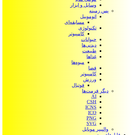
وسایل و ابزار
پس زمینه
اتوموبیل
مسابقه‌ای
تکنولوژی
کامپیوتر
حیوانات
دیدنی‌ها
طبیعت
غذاها
میوه‌ها
فضا
کامپیوتر
ورزش
فوتبال
دیگر فرمت‌ها
AI
CSH
ICNS
ICO
PNG
SVG
والپیپر موبایل
فایل‌های ویدیویی