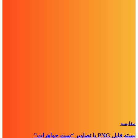
مقايسه
بسته فایل PNG با تصاویر “ست جواهرات”