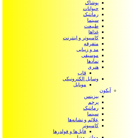
پوشاک
حیوانات
رمانتیک
سینما
طبیعت
غذاها
کامپیوتر و اینترنت
متفرقه
مد و زیبایی
موسیقی
نمادها
هنری
قاب
وسایل الکترونیکی
موبایل
آیکون‌
بیزینس
پرچم
رمانتیک
سینما
علائم و نشانه‌ها
کامپیوتر
فایل‌ها و فولدرها
مولتی مدیا