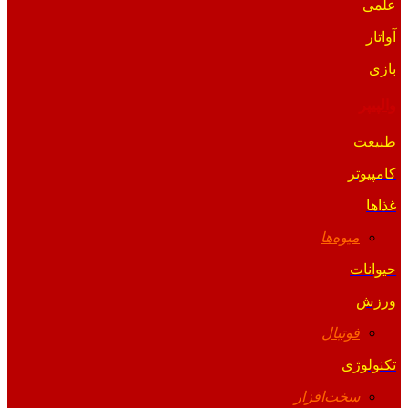
علمی
آواتار
بازی
والپیپر
طبیعت
کامپیوتر
غذاها
میوه‌ها
حیوانات
ورزش
فوتبال
تکنولوژی
سخت‌افزار