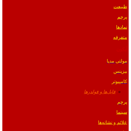
طبیعت
پرچم
نمادها
متفرقه
آیکون
مولتی مدیا
بیزینس
کامپیوتر
فایل‌ها و فولدرها
پرچم
سینما
علائم و نشانه‌ها