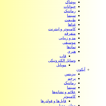
پوشاک
حیوانات
رمانتیک
سینما
طبیعت
غذاها
کامپیوتر و اینترنت
متفرقه
مد و زیبایی
موسیقی
نمادها
هنری
قاب
وسایل الکترونیکی
موبایل
آیکون‌
بیزینس
پرچم
رمانتیک
سینما
علائم و نشانه‌ها
کامپیوتر
فایل‌ها و فولدرها
مولتی مدیا