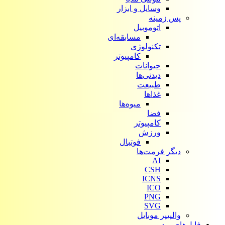
وسایل و ابزار
پس زمینه
اتوموبیل
مسابقه‌ای
تکنولوژی
کامپیوتر
حیوانات
دیدنی‌ها
طبیعت
غذاها
میوه‌ها
فضا
کامپیوتر
ورزش
فوتبال
دیگر فرمت‌ها
AI
CSH
ICNS
ICO
PNG
SVG
والپیپر موبایل
فایل‌های ویدیویی