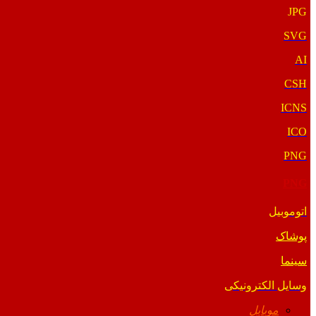
JPG
SVG
AI
CSH
ICNS
ICO
PNG
PNG
اتوموبیل
پوشاک
سینما
وسایل الکترونیکی
موبایل