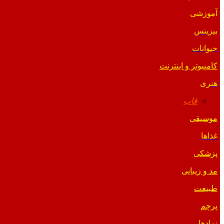
آموزشی
بیزینس
حیوانات
کامپیوتر و اینترنت
هنری
قاب
موسیقی
غذاها
پزشکی
مد و زیبایی
طبیعت
پرچم
نمادها