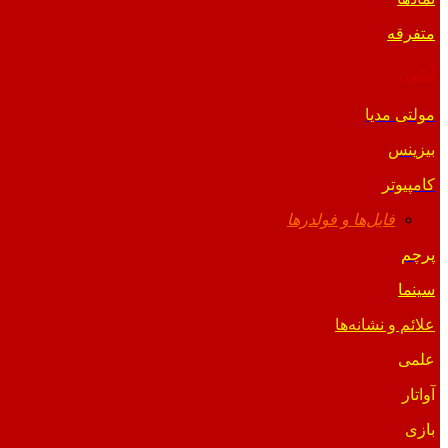
متفرقه
آیکون
مولتی مدیا
بیزینس
کامپیوتر
فایل‌ها و فولدرها
پرچم
سینما
علائم و نشانه‌ها
علمی
آواتار
بازی