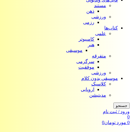
مستند
ذهن
ورزشی
رزمی
کتاب‌ها
علمی
کامپیوتر
هنر
موسیقی
متفرقه
سرگرمی
موفقیت
ورزشی
موسیقی بدون کلام
کلاسیک
اروپایی
مدیتیشن
جستجو
ورود / ثبت نام
0
0
مورد
تومان
0