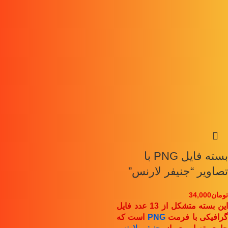
بسته فایل PNG با
تصاویر “جنیفر لارنس”
تومان
34,000
این بسته متشکل از 13 عدد فایل
رافیکی با فرمت
PNG
است که