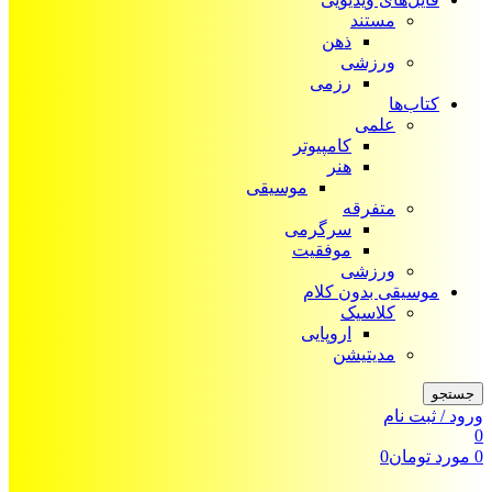
مستند
ذهن
ورزشی
رزمی
کتاب‌ها
علمی
کامپیوتر
هنر
موسیقی
متفرقه
سرگرمی
موفقیت
ورزشی
موسیقی بدون کلام
کلاسیک
اروپایی
مدیتیشن
جستجو
ورود / ثبت نام
0
0
مورد
تومان
0