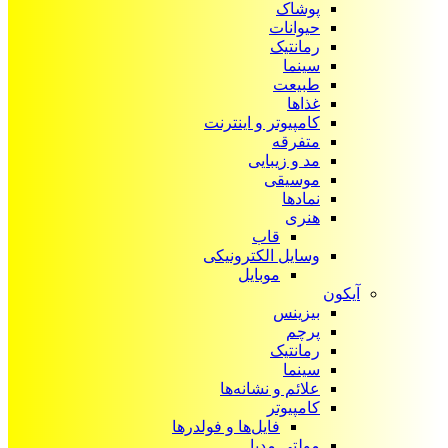
پوشاک
حیوانات
رمانتیک
سینما
طبیعت
غذاها
کامپیوتر و اینترنت
متفرقه
مد و زیبایی
موسیقی
نمادها
هنری
قاب
وسایل الکترونیکی
موبایل
آیکون‌
بیزینس
پرچم
رمانتیک
سینما
علائم و نشانه‌ها
کامپیوتر
فایل‌ها و فولدرها
مولتی مدیا