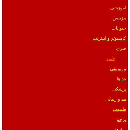
آموزشی
بیزینس
حیوانات
کامپیوتر و اینترنت
هنری
قاب
موسیقی
غذاها
پزشکی
مد و زیبایی
طبیعت
پرچم
نمادها