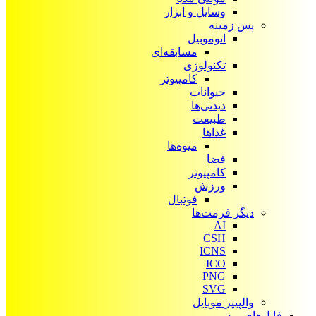
وسایل و ابزار
پس زمینه
اتوموبیل
مسابقه‌ای
تکنولوژی
کامپیوتر
حیوانات
دیدنی‌ها
طبیعت
غذاها
میوه‌ها
فضا
کامپیوتر
ورزش
فوتبال
دیگر فرمت‌ها
AI
CSH
ICNS
ICO
PNG
SVG
والپیپر موبایل
فایل‌های ویدیویی