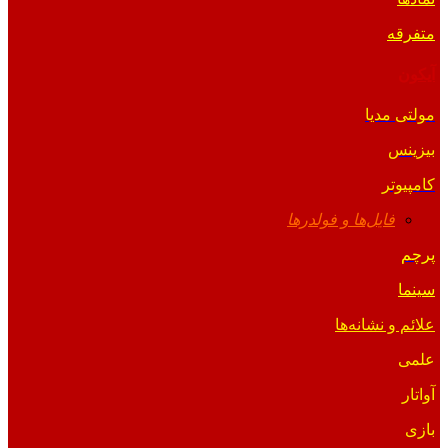
متفرقه
آیکون
مولتی مدیا
بیزینس
کامپیوتر
فایل‌ها و فولدرها
پرچم
سینما
علائم و نشانه‌ها
علمی
آواتار
بازی