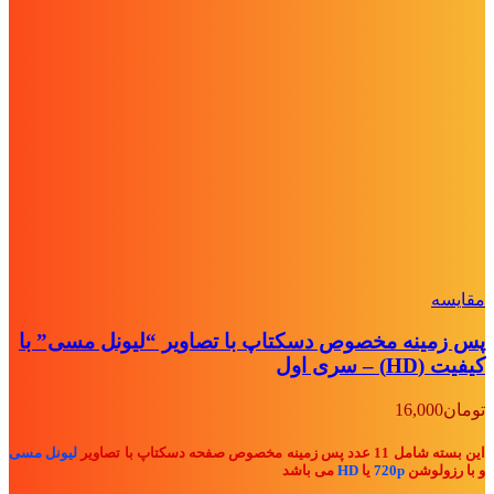
مقايسه
پس زمینه مخصوص دسکتاپ با تصاویر “لیونل مسی” با
کیفیت (HD) – سری اول
تومان
16,000
این بسته شامل 11 عدد پس زمینه مخصوص صفحه دسکتاپ با تصاویر
لیونل مسی
و با رزولوشن
720p
یا
HD
می باشد