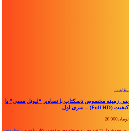
مقايسه
پس زمینه مخصوص دسکتاپ با تصاویر “لیونل مسی” با
کیفیت (Full HD) – سری اول
تومان
20,000
این بسته شامل 11 عدد پس زمینه مخصوص صفحه دسکتاپ با تصاویر
لیونل مسی