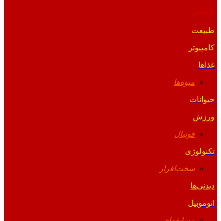
والپیپر
طبیعت
کامپیوتر
غذاها
میوه‌ها
حیوانات
ورزش
فوتبال
تکنولوژی
سخت‌افزار
دیدنی‌ها
اتوموبیل
مسابقه‌ای