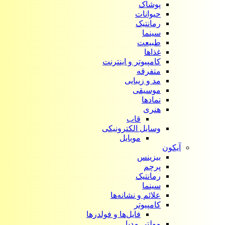
پوشاک
حیوانات
رمانتیک
سینما
طبیعت
غذاها
کامپیوتر و اینترنت
متفرقه
مد و زیبایی
موسیقی
نمادها
هنری
قاب
وسایل الکترونیکی
موبایل
آیکون‌
بیزینس
پرچم
رمانتیک
سینما
علائم و نشانه‌ها
کامپیوتر
فایل‌ها و فولدرها
مولتی مدیا