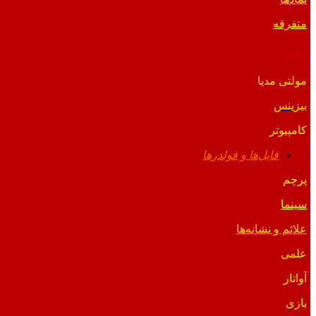
متفرقه
آیکون
مولتی مدیا
بیزینس
کامپیوتر
فایل‌ها و فولدرها
پرچم
سینما
علائم و نشانه‌ها
علمی
آواتار
بازی