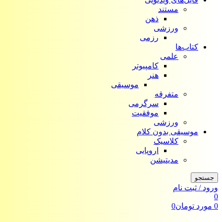
مستند
ذهن
ورزشی
رزمی
کتاب‌ها
علمی
کامپیوتر
هنر
موسیقی
متفرقه
سرگرمی
موفقیت
ورزشی
موسیقی بدون کلام
کلاسیک
اروپایی
مدیتیشن
جستجو
ورود / ثبت نام
0
0
مورد
تومان
0