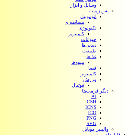
وسایل و ابزار
پس زمینه
اتوموبیل
مسابقه‌ای
تکنولوژی
کامپیوتر
حیوانات
دیدنی‌ها
طبیعت
غذاها
میوه‌ها
فضا
کامپیوتر
ورزش
فوتبال
دیگر فرمت‌ها
AI
CSH
ICNS
ICO
PNG
SVG
والپیپر موبایل
فایل‌های ویدیویی