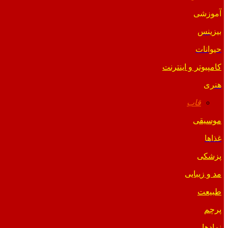
آموزشی
بیزینس
حیوانات
کامپیوتر و اینترنت
هنری
قاب
موسیقی
غذاها
پزشکی
مد و زیبایی
طبیعت
پرچم
نمادها