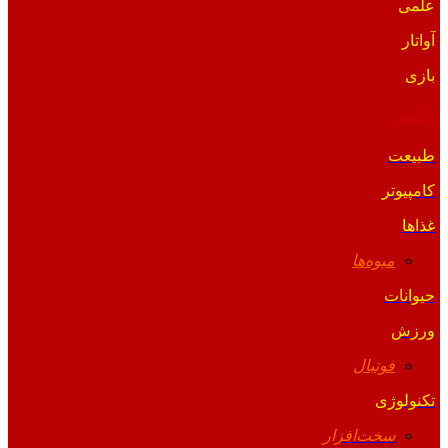
علمی
آواتار
بازی
والپیپر
طبیعت
کامپیوتر
غذاها
میوه‌ها
حیوانات
ورزش
فوتبال
تکنولوژی
سخت‌افزار