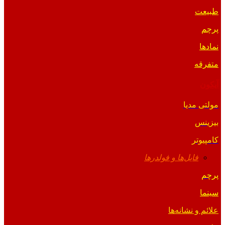
طبیعت
پرچم
نمادها
متفرقه
آیکون
مولتی مدیا
بیزینس
کامپیوتر
فایل‌ها و فولدرها
پرچم
سینما
علائم و نشانه‌ها