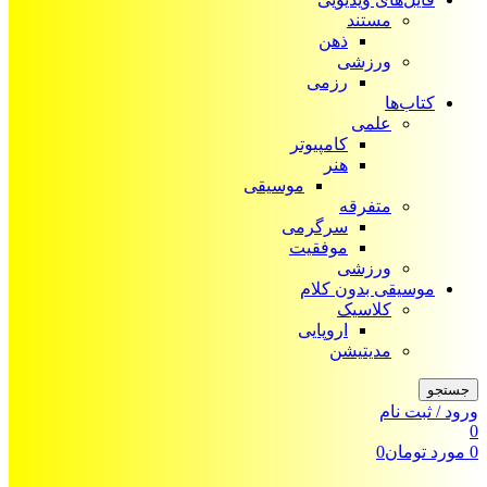
مستند
ذهن
ورزشی
رزمی
کتاب‌ها
علمی
کامپیوتر
هنر
موسیقی
متفرقه
سرگرمی
موفقیت
ورزشی
موسیقی بدون کلام
کلاسیک
اروپایی
مدیتیشن
جستجو
ورود / ثبت نام
0
0
مورد
تومان
0