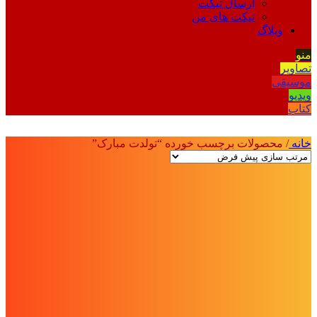
ارسال تیکت
تیکت های من
وبلاگ
منو
تصاویر
موسیقی
ویدیو
کتاب
خانه
/
محصولات برچسب خورده “تولدت مبارک”