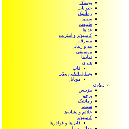
پوشاک
حیوانات
رمانتیک
سینما
طبیعت
غذاها
کامپیوتر و اینترنت
متفرقه
مد و زیبایی
موسیقی
نمادها
هنری
قاب
وسایل الکترونیکی
موبایل
آیکون‌
بیزینس
پرچم
رمانتیک
سینما
علائم و نشانه‌ها
کامپیوتر
فایل‌ها و فولدرها
مولتی مدیا