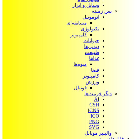
وسایل و ابزار
پس زمینه
اتوموبیل
مسابقه‌ای
تکنولوژی
کامپیوتر
حیوانات
دیدنی‌ها
طبیعت
غذاها
میوه‌ها
فضا
کامپیوتر
ورزش
فوتبال
دیگر فرمت‌ها
AI
CSH
ICNS
ICO
PNG
SVG
والپیپر موبایل
فایل‌های ویدیویی