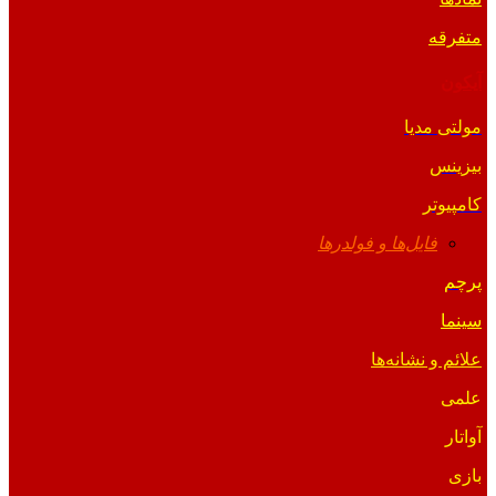
متفرقه
آیکون
مولتی مدیا
بیزینس
کامپیوتر
فایل‌ها و فولدرها
پرچم
سینما
علائم و نشانه‌ها
علمی
آواتار
بازی