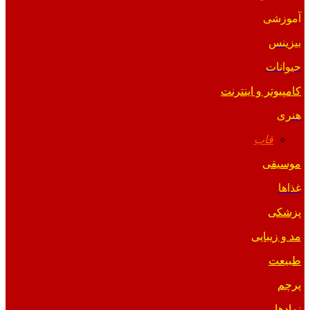
آموزشی
بیزینس
حیوانات
کامپیوتر و اینترنت
هنری
قاب
موسیقی
غذاها
پزشکی
مد و زیبایی
طبیعت
پرچم
نمادها