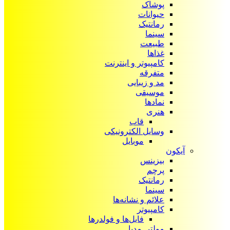
پوشاک
حیوانات
رمانتیک
سینما
طبیعت
غذاها
کامپیوتر و اینترنت
متفرقه
مد و زیبایی
موسیقی
نمادها
هنری
قاب
وسایل الکترونیکی
موبایل
آیکون‌
بیزینس
پرچم
رمانتیک
سینما
علائم و نشانه‌ها
کامپیوتر
فایل‌ها و فولدرها
مولتی مدیا