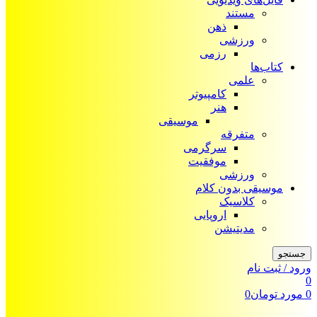
مستند
ذهن
ورزشی
رزمی
کتاب‌ها
علمی
کامپیوتر
هنر
موسیقی
متفرقه
سرگرمی
موفقیت
ورزشی
موسیقی بدون کلام
کلاسیک
اروپایی
مدیتیشن
جستجو
ورود / ثبت نام
0
0
مورد
تومان
0