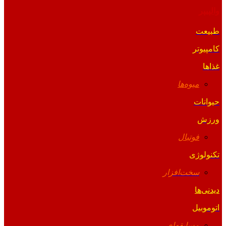
والپیپر
طبیعت
کامپیوتر
غذاها
میوه‌ها
حیوانات
ورزش
فوتبال
تکنولوژی
سخت‌افزار
دیدنی‌ها
اتوموبیل
مسابقه‌ای