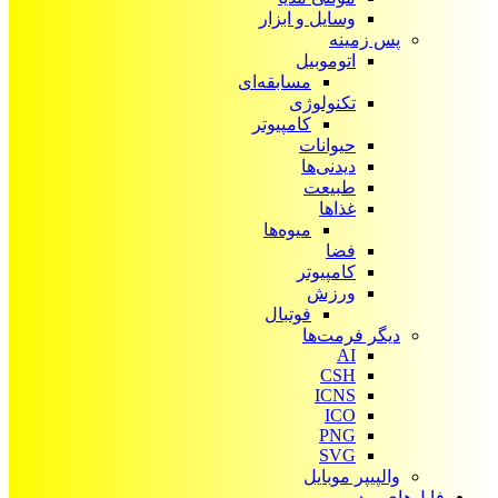
وسایل و ابزار
پس زمینه
اتوموبیل
مسابقه‌ای
تکنولوژی
کامپیوتر
حیوانات
دیدنی‌ها
طبیعت
غذاها
میوه‌ها
فضا
کامپیوتر
ورزش
فوتبال
دیگر فرمت‌ها
AI
CSH
ICNS
ICO
PNG
SVG
والپیپر موبایل
فایل‌های ویدیویی