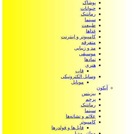
پوشاک
حیوانات
رمانتیک
سینما
طبیعت
غذاها
کامپیوتر و اینترنت
متفرقه
مد و زیبایی
موسیقی
نمادها
هنری
قاب
وسایل الکترونیکی
موبایل
آیکون‌
بیزینس
پرچم
رمانتیک
سینما
علائم و نشانه‌ها
کامپیوتر
فایل‌ها و فولدرها
مولتی مدیا