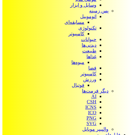
وسایل و ابزار
پس زمینه
اتوموبیل
مسابقه‌ای
تکنولوژی
کامپیوتر
حیوانات
دیدنی‌ها
طبیعت
غذاها
میوه‌ها
فضا
کامپیوتر
ورزش
فوتبال
دیگر فرمت‌ها
AI
CSH
ICNS
ICO
PNG
SVG
والپیپر موبایل
فایل‌های ویدیویی