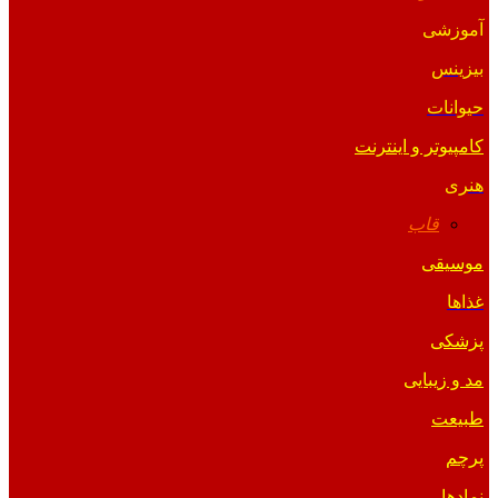
آموزشی
بیزینس
حیوانات
کامپیوتر و اینترنت
هنری
قاب
موسیقی
غذاها
پزشکی
مد و زیبایی
طبیعت
پرچم
نمادها