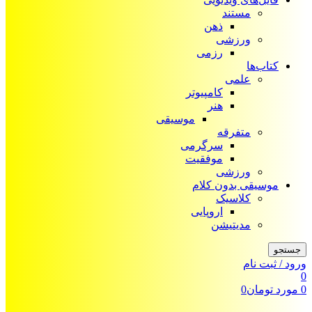
مستند
ذهن
ورزشی
رزمی
کتاب‌ها
علمی
کامپیوتر
هنر
موسیقی
متفرقه
سرگرمی
موفقیت
ورزشی
موسیقی بدون کلام
کلاسیک
اروپایی
مدیتیشن
جستجو
ورود / ثبت نام
0
0
مورد
تومان
0