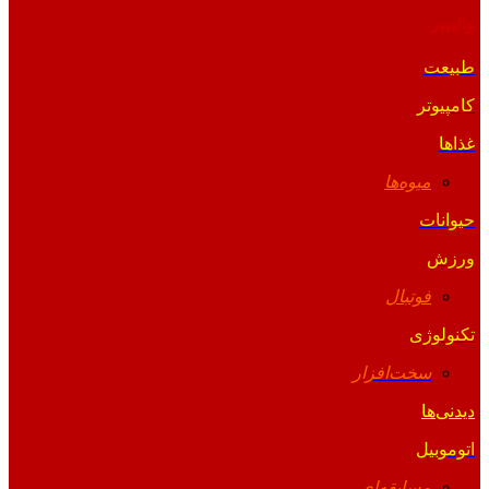
والپیپر
طبیعت
کامپیوتر
غذاها
میوه‌ها
حیوانات
ورزش
فوتبال
تکنولوژی
سخت‌افزار
دیدنی‌ها
اتوموبیل
مسابقه‌ای