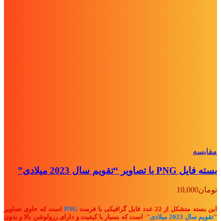
مقايسه
بسته فایل PNG با تصاویر “تقویم سال 2023 میلادی”
تومان
10,000
این بسته متشکل از 22 عدد فایل گرافیکی با فرمت
PNG
است که حاوی تصاویر
"
تقویم سال 2023 میلادی
" ا
ست که بسیار با کیفیت و دارای رزولوشن بالا و بدون