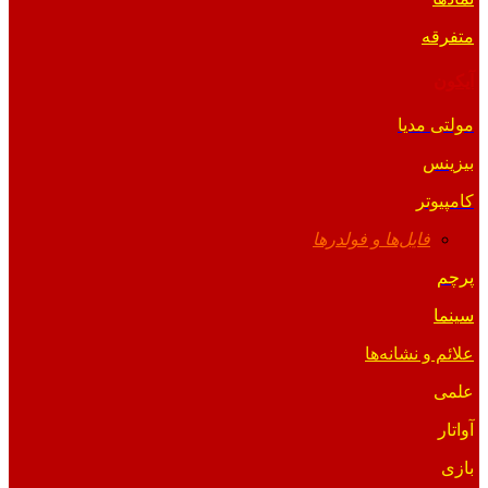
متفرقه
آیکون
مولتی مدیا
بیزینس
کامپیوتر
فایل‌ها و فولدرها
پرچم
سینما
علائم و نشانه‌ها
علمی
آواتار
بازی