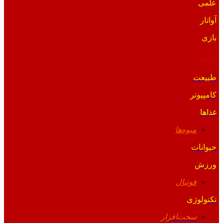
علمی
آواتار
بازی
والپیپر
طبیعت
کامپیوتر
غذاها
میوه‌ها
حیوانات
ورزش
فوتبال
تکنولوژی
سخت‌افزار