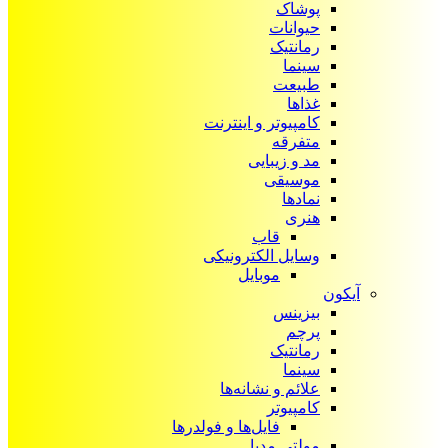
پوشاک
حیوانات
رمانتیک
سینما
طبیعت
غذاها
کامپیوتر و اینترنت
متفرقه
مد و زیبایی
موسیقی
نمادها
هنری
قاب
وسایل الکترونیکی
موبایل
آیکون‌
بیزینس
پرچم
رمانتیک
سینما
علائم و نشانه‌ها
کامپیوتر
فایل‌ها و فولدرها
مولتی مدیا