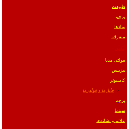
طبیعت
پرچم
نمادها
متفرقه
آیکون
مولتی مدیا
بیزینس
کامپیوتر
فایل‌ها و فولدرها
پرچم
سینما
علائم و نشانه‌ها