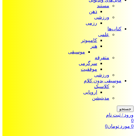
مستند
ذهن
ورزشی
رزمی
کتاب‌ها
علمی
کامپیوتر
هنر
موسیقی
متفرقه
سرگرمی
موفقیت
ورزشی
موسیقی بدون کلام
کلاسیک
اروپایی
مدیتیشن
جستجو
ورود / ثبت نام
0
0
مورد
تومان
0