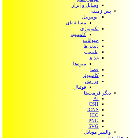
وسایل و ابزار
پس زمینه
اتوموبیل
مسابقه‌ای
تکنولوژی
کامپیوتر
حیوانات
دیدنی‌ها
طبیعت
غذاها
میوه‌ها
فضا
کامپیوتر
ورزش
فوتبال
دیگر فرمت‌ها
AI
CSH
ICNS
ICO
PNG
SVG
والپیپر موبایل
فایل‌های ویدیویی