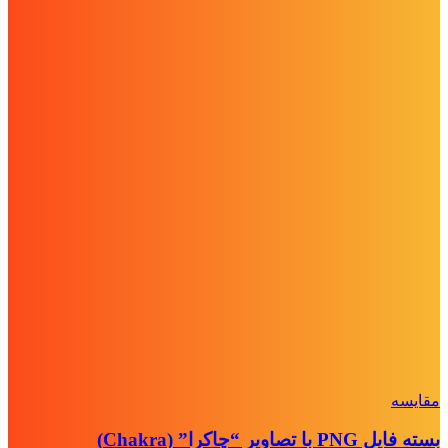
مقايسه
بسته فایل PNG با تصاویر “چاکرا” (Chakra)