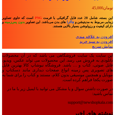
تومان
45,000
این بسته، شامل 28 عدد فایل گرافیکی با فرمت
PNG
است که حاوی تصاویر
زیبایی مربوط به مدیتیشن و
چاکرا
های بدن
می‌باشد. این تصاویر
بدون پس‌زمینه
و
دارای کیفیت و رزولوشن بسیار بالایی هستند.
افزودن به علاقه مندی
افزودن به سبد خرید
نمایش سریع
این سایت یک سایت فروشگاهی می باشد که در آن محصولات
دانلودی به فروش می رسد. این محصولات می تواند عکس، ویدیو،
فایل صوتی، کتاب و … باشد. فروشگاه نیوشاپ کالا بهترین فایل
های تصویری پس زمینه انواع صفحات دیداری مانند دسکتاپ و
موبایل و همچنین موسیقی بدون کلام، مستند و کتاب را برای شما به
صورت یکجا فراهم کرده است.
در صورت داشتن سوال و یا مشکل می توانید با ایمیل زیر با ما در
تماس باشید:
support@newshopkala.com
نوشته های اخیر