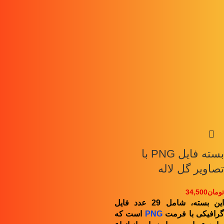
بسته فایل PNG با
تصاویر گل لاله
تومان
34,500
این بسته، شامل 29 عدد فایل
رافیکی با فرمت
PNG
است که