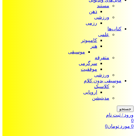
مستند
ذهن
ورزشی
رزمی
کتاب‌ها
علمی
کامپیوتر
هنر
موسیقی
متفرقه
سرگرمی
موفقیت
ورزشی
موسیقی بدون کلام
کلاسیک
اروپایی
مدیتیشن
جستجو
ورود / ثبت نام
0
0
مورد
تومان
0