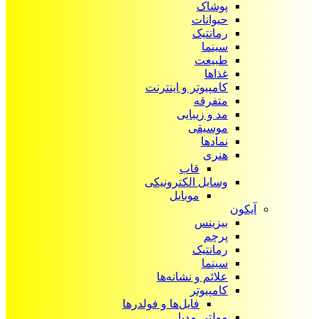
پوشاک
حیوانات
رمانتیک
سینما
طبیعت
غذاها
کامپیوتر و اینترنت
متفرقه
مد و زیبایی
موسیقی
نمادها
هنری
قاب
وسایل الکترونیکی
موبایل
آیکون‌
بیزینس
پرچم
رمانتیک
سینما
علائم و نشانه‌ها
کامپیوتر
فایل‌ها و فولدرها
مولتی مدیا