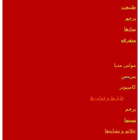
طبیعت
پرچم
نمادها
متفرقه
آیکون
مولتی مدیا
بیزینس
کامپیوتر
فایل‌ها و فولدرها
پرچم
سینما
علائم و نشانه‌ها