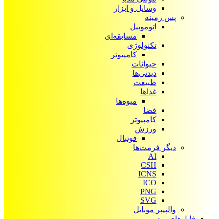
وسایل و ابزار
پس زمینه
اتوموبیل
مسابقه‌ای
تکنولوژی
کامپیوتر
حیوانات
دیدنی‌ها
طبیعت
غذاها
میوه‌ها
فضا
کامپیوتر
ورزش
فوتبال
دیگر فرمت‌ها
AI
CSH
ICNS
ICO
PNG
SVG
والپیپر موبایل
فایل‌های ویدیویی