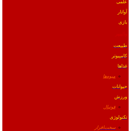
علمی
آواتار
بازی
والپیپر
طبیعت
کامپیوتر
غذاها
میوه‌ها
حیوانات
ورزش
فوتبال
تکنولوژی
سخت‌افزار