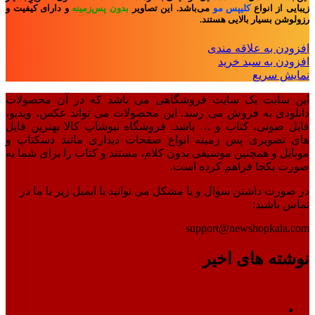
زیبایی از انواع
کلیپس مو
می‌باشد. این تصاویر
بدون پس‌زمینه
و
دارای کیفیت و
رزولوشن بسیار بالایی هستند.
افزودن به علاقه مندی
افزودن به سبد خرید
نمایش سریع
این سایت یک سایت فروشگاهی می باشد که در آن محصولات
دانلودی به فروش می رسد. این محصولات می تواند عکس، ویدیو،
فایل صوتی، کتاب و … باشد. فروشگاه نیوشاپ کالا بهترین فایل
های تصویری پس زمینه انواع صفحات دیداری مانند دسکتاپ و
موبایل و همچنین موسیقی بدون کلام، مستند و کتاب را برای شما به
صورت یکجا فراهم کرده است.
در صورت داشتن سوال و یا مشکل می توانید با ایمیل زیر با ما در
تماس باشید:
support@newshopkala.com
نوشته های اخیر