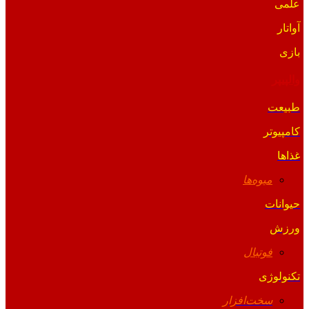
علمی
آواتار
بازی
والپیپر
طبیعت
کامپیوتر
غذاها
میوه‌ها
حیوانات
ورزش
فوتبال
تکنولوژی
سخت‌افزار