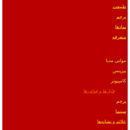
طبیعت
پرچم
نمادها
متفرقه
آیکون
مولتی مدیا
بیزینس
کامپیوتر
فایل‌ها و فولدرها
پرچم
سینما
علائم و نشانه‌ها