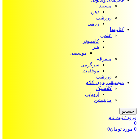
مستند
ذهن
ورزشی
رزمی
کتاب‌ها
علمی
کامپیوتر
هنر
موسیقی
متفرقه
سرگرمی
موفقیت
ورزشی
موسیقی بدون کلام
کلاسیک
اروپایی
مدیتیشن
جستجو
ورود / ثبت نام
0
0
مورد
تومان
0