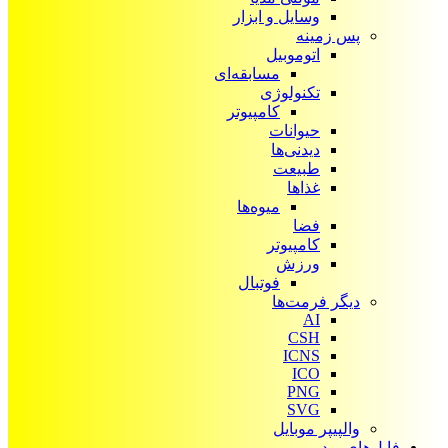
وسایل و ابزار
پس زمینه
اتوموبیل
مسابقه‌ای
تکنولوژی
کامپیوتر
حیوانات
دیدنی‌ها
طبیعت
غذاها
میوه‌ها
فضا
کامپیوتر
ورزش
فوتبال
دیگر فرمت‌ها
AI
CSH
ICNS
ICO
PNG
SVG
والپیپر موبایل
فایل‌های ویدیویی