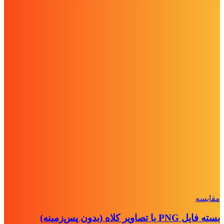
مقايسه
بسته فایل PNG با تصاویر کلاه (بدون پس‌زمینه)