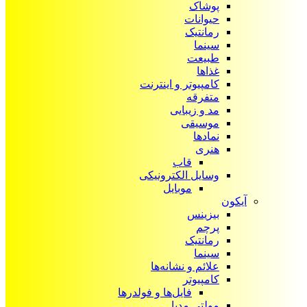
پوشاک
حیوانات
رمانتیک
سینما
طبیعت
غذاها
کامپیوتر و اینترنت
متفرقه
مد و زیبایی
موسیقی
نمادها
هنری
قاب
وسایل الکترونیکی
موبایل
آیکون‌
بیزینس
پرچم
رمانتیک
سینما
علائم و نشانه‌ها
کامپیوتر
فایل‌ها و فولدرها
مولتی مدیا