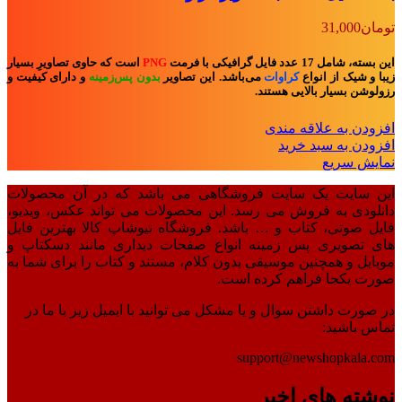
تومان
31,000
این بسته، شامل 17 عدد فایل گرافیکی با فرمت
PNG
است که حاوی تصاویرِ بسیار
زیبا و شیک از انواع
کراوات
می‌باشد. این تصاویر
بدون پس‌زمینه
و
دارای کیفیت و
رزولوشن بسیار بالایی هستند.
افزودن به علاقه مندی
افزودن به سبد خرید
نمایش سریع
این سایت یک سایت فروشگاهی می باشد که در آن محصولات
دانلودی به فروش می رسد. این محصولات می تواند عکس، ویدیو،
فایل صوتی، کتاب و … باشد. فروشگاه نیوشاپ کالا بهترین فایل
های تصویری پس زمینه انواع صفحات دیداری مانند دسکتاپ و
موبایل و همچنین موسیقی بدون کلام، مستند و کتاب را برای شما به
صورت یکجا فراهم کرده است.
در صورت داشتن سوال و یا مشکل می توانید با ایمیل زیر با ما در
تماس باشید:
support@newshopkala.com
نوشته های اخیر