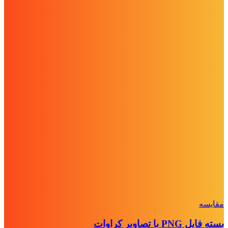
مقايسه
بسته فایل PNG با تصاویر کراوات