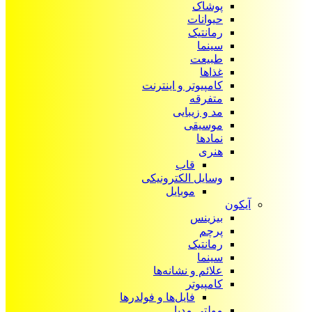
پوشاک
حیوانات
رمانتیک
سینما
طبیعت
غذاها
کامپیوتر و اینترنت
متفرقه
مد و زیبایی
موسیقی
نمادها
هنری
قاب
وسایل الکترونیکی
موبایل
آیکون‌
بیزینس
پرچم
رمانتیک
سینما
علائم و نشانه‌ها
کامپیوتر
فایل‌ها و فولدرها
مولتی مدیا