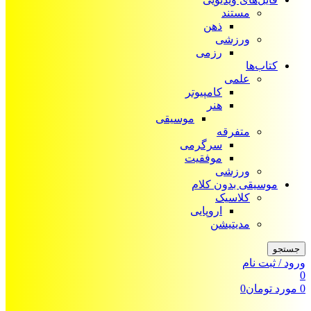
مستند
ذهن
ورزشی
رزمی
کتاب‌ها
علمی
کامپیوتر
هنر
موسیقی
متفرقه
سرگرمی
موفقیت
ورزشی
موسیقی بدون کلام
کلاسیک
اروپایی
مدیتیشن
جستجو
ورود / ثبت نام
0
0
مورد
تومان
0