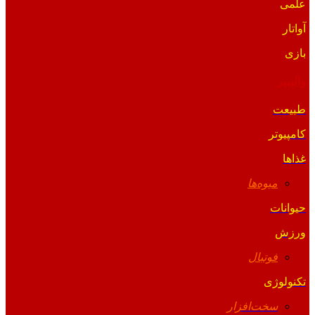
علمی
آواتار
بازی
والپیپر
طبیعت
کامپیوتر
غذاها
میوه‌ها
حیوانات
ورزش
فوتبال
تکنولوژی
سخت‌افزار