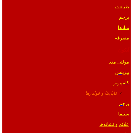
طبیعت
پرچم
نمادها
متفرقه
آیکون
مولتی مدیا
بیزینس
کامپیوتر
فایل‌ها و فولدرها
پرچم
سینما
علائم و نشانه‌ها