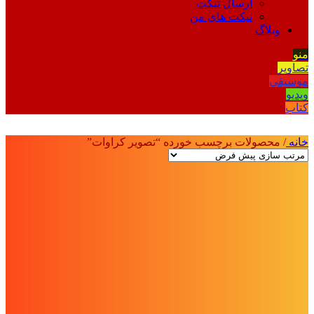
ارسال تیکت
تیکت های من
وبلاگ
منو
تصاویر
موسیقی
ویدیو
کتاب
خانه
/
محصولات برچسب خورده “تصویر کراوات”