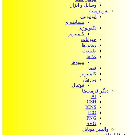
وسایل و ابزار
پس زمینه
اتوموبیل
مسابقه‌ای
تکنولوژی
کامپیوتر
حیوانات
دیدنی‌ها
طبیعت
غذاها
میوه‌ها
فضا
کامپیوتر
ورزش
فوتبال
دیگر فرمت‌ها
AI
CSH
ICNS
ICO
PNG
SVG
والپیپر موبایل
فایل‌های ویدیویی