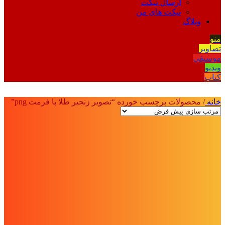
ارسال تیکت
تیکت های من
وبلاگ
منو
تصاویر
موسیقی
ویدیو
کتاب
خانه
/
محصولات برچسب خورده “تصویر زنجیر طلا با فرمت png”