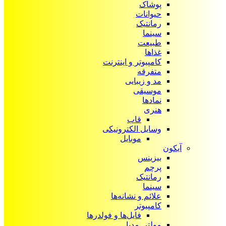
پوشاک
حیوانات
رمانتیک
سینما
طبیعت
غذاها
کامپیوتر و اینترنت
متفرقه
مد و زیبایی
موسیقی
نمادها
هنری
قاب
وسایل الکترونیکی
موبایل
آیکون‌
بیزینس
پرچم
رمانتیک
سینما
علائم و نشانه‌ها
کامپیوتر
فایل‌ها و فولدرها
مولتی مدیا