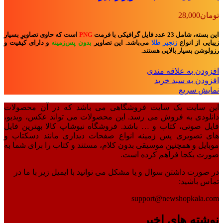
تومان
28,000
این بسته، شامل 23 عدد فایل گرافیکی با فرمت
PNG
است که حاوی تصاویرِ بسیار
زیبایی از انواع
زنجیر طلا
می‌باشد. این تصاویر
بدون پس‌زمینه
و
دارای کیفیت و
رزولوشن بسیار بالایی هستند.
افزودن به علاقه مندی
افزودن به سبد خرید
نمایش سریع
این سایت یک سایت فروشگاهی می باشد که در آن محصولات
دانلودی به فروش می رسد. این محصولات می تواند عکس، ویدیو،
فایل صوتی، کتاب و … باشد. فروشگاه نیوشاپ کالا بهترین فایل
های تصویری پس زمینه انواع صفحات دیداری مانند دسکتاپ و
موبایل و همچنین موسیقی بدون کلام، مستند و کتاب را برای شما به
صورت یکجا فراهم کرده است.
در صورت داشتن سوال و یا مشکل می توانید با ایمیل زیر با ما در
تماس باشید:
support@newshopkala.com
نوشته های اخیر