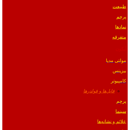
طبیعت
پرچم
نمادها
متفرقه
آیکون
مولتی مدیا
بیزینس
کامپیوتر
فایل‌ها و فولدرها
پرچم
سینما
علائم و نشانه‌ها