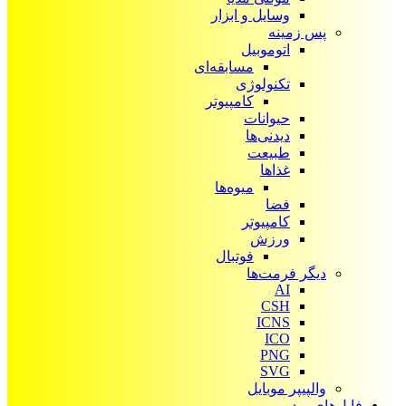
وسایل و ابزار
پس زمینه
اتوموبیل
مسابقه‌ای
تکنولوژی
کامپیوتر
حیوانات
دیدنی‌ها
طبیعت
غذاها
میوه‌ها
فضا
کامپیوتر
ورزش
فوتبال
دیگر فرمت‌ها
AI
CSH
ICNS
ICO
PNG
SVG
والپیپر موبایل
فایل‌های ویدیویی