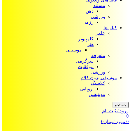
مستند
ذهن
ورزشی
رزمی
کتاب‌ها
علمی
کامپیوتر
هنر
موسیقی
متفرقه
سرگرمی
موفقیت
ورزشی
موسیقی بدون کلام
کلاسیک
اروپایی
مدیتیشن
جستجو
ورود / ثبت نام
0
0
مورد
تومان
0