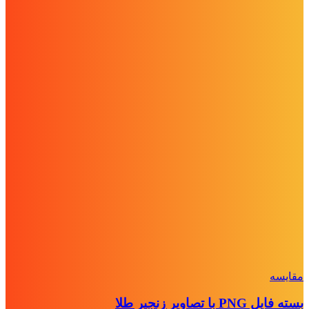
مقايسه
بسته فایل PNG با تصاویر زنجیر طلا