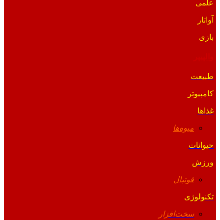
علمی
آواتار
بازی
والپیپر
طبیعت
کامپیوتر
غذاها
میوه‌ها
حیوانات
ورزش
فوتبال
تکنولوژی
سخت‌افزار