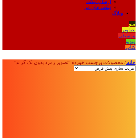
ارسال تیکت
تیکت های من
وبلاگ
منو
تصاویر
موسیقی
ویدیو
کتاب
خانه
/
محصولات برچسب خورده “تصویر زمرد بدون بک گراند”