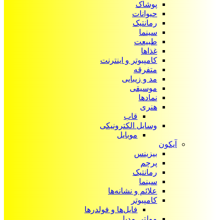
پوشاک
حیوانات
رمانتیک
سینما
طبیعت
غذاها
کامپیوتر و اینترنت
متفرقه
مد و زیبایی
موسیقی
نمادها
هنری
قاب
وسایل الکترونیکی
موبایل
آیکون‌
بیزینس
پرچم
رمانتیک
سینما
علائم و نشانه‌ها
کامپیوتر
فایل‌ها و فولدرها
مولتی مدیا