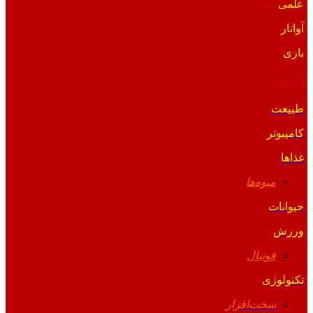
علمی
آواتار
بازی
والپیپر
طبیعت
کامپیوتر
غذاها
میوه‌ها
حیوانات
ورزش
فوتبال
تکنولوژی
سخت‌افزار