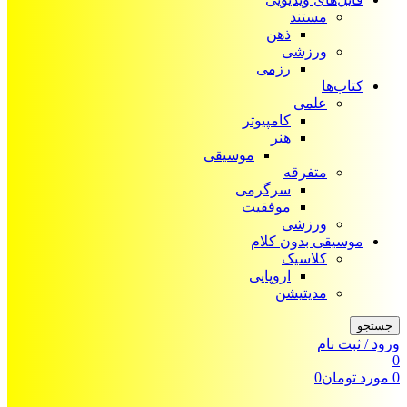
مستند
ذهن
ورزشی
رزمی
کتاب‌ها
علمی
کامپیوتر
هنر
موسیقی
متفرقه
سرگرمی
موفقیت
ورزشی
موسیقی بدون کلام
کلاسیک
اروپایی
مدیتیشن
جستجو
ورود / ثبت نام
0
0
مورد
تومان
0