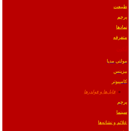
طبیعت
پرچم
نمادها
متفرقه
آیکون
مولتی مدیا
بیزینس
کامپیوتر
فایل‌ها و فولدرها
پرچم
سینما
علائم و نشانه‌ها