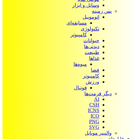
وسایل و ابزار
پس زمینه
اتوموبیل
مسابقه‌ای
تکنولوژی
کامپیوتر
حیوانات
دیدنی‌ها
طبیعت
غذاها
میوه‌ها
فضا
کامپیوتر
ورزش
فوتبال
دیگر فرمت‌ها
AI
CSH
ICNS
ICO
PNG
SVG
والپیپر موبایل
فایل‌های ویدیویی