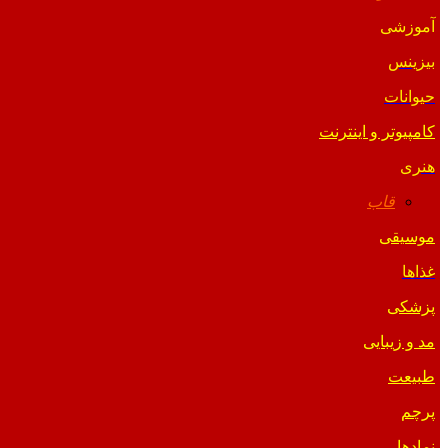
آموزشی
بیزینس
حیوانات
کامپیوتر و اینترنت
هنری
قاب
موسیقی
غذاها
پزشکی
مد و زیبایی
طبیعت
پرچم
نمادها