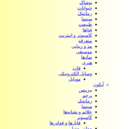
پوشاک
حیوانات
رمانتیک
سینما
طبیعت
غذاها
کامپیوتر و اینترنت
متفرقه
مد و زیبایی
موسیقی
نمادها
هنری
قاب
وسایل الکترونیکی
موبایل
آیکون‌
بیزینس
پرچم
رمانتیک
سینما
علائم و نشانه‌ها
کامپیوتر
فایل‌ها و فولدرها
مولتی مدیا