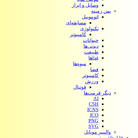
وسایل و ابزار
پس زمینه
اتوموبیل
مسابقه‌ای
تکنولوژی
کامپیوتر
حیوانات
دیدنی‌ها
طبیعت
غذاها
میوه‌ها
فضا
کامپیوتر
ورزش
فوتبال
دیگر فرمت‌ها
AI
CSH
ICNS
ICO
PNG
SVG
والپیپر موبایل
فایل‌های ویدیویی