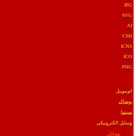
JPG
SVG
AI
CSH
ICNS
ICO
PNG
PNG
اتوموبیل
پوشاک
سینما
وسایل الکترونیکی
موبایل