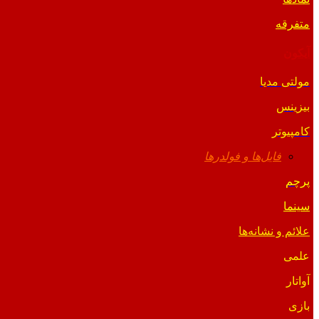
متفرقه
آیکون
مولتی مدیا
بیزینس
کامپیوتر
فایل‌ها و فولدرها
پرچم
سینما
علائم و نشانه‌ها
علمی
آواتار
بازی