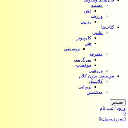
مستند
ذهن
ورزشی
رزمی
کتاب‌ها
علمی
کامپیوتر
هنر
موسیقی
متفرقه
سرگرمی
موفقیت
ورزشی
موسیقی بدون کلام
کلاسیک
اروپایی
مدیتیشن
جستجو
ورود / ثبت نام
0
0
مورد
تومان
0