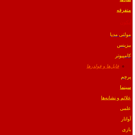
متفرقه
آیکون
مولتی مدیا
بیزینس
کامپیوتر
فایل‌ها و فولدرها
پرچم
سینما
علائم و نشانه‌ها
علمی
آواتار
بازی