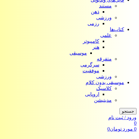
مستند
ذهن
ورزشی
رزمی
کتاب‌ها
علمی
کامپیوتر
هنر
موسیقی
متفرقه
سرگرمی
موفقیت
ورزشی
موسیقی بدون کلام
کلاسیک
اروپایی
مدیتیشن
جستجو
ورود / ثبت نام
0
0
مورد
تومان
0