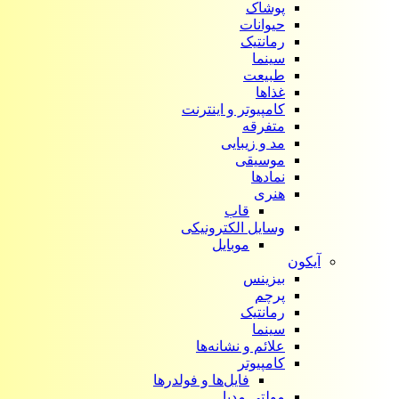
پوشاک
حیوانات
رمانتیک
سینما
طبیعت
غذاها
کامپیوتر و اینترنت
متفرقه
مد و زیبایی
موسیقی
نمادها
هنری
قاب
وسایل الکترونیکی
موبایل
آیکون‌
بیزینس
پرچم
رمانتیک
سینما
علائم و نشانه‌ها
کامپیوتر
فایل‌ها و فولدرها
مولتی مدیا