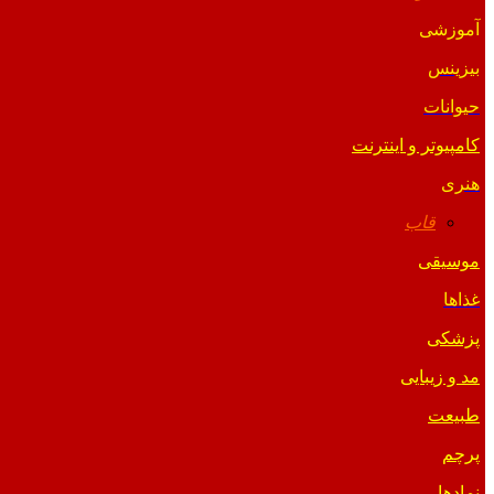
آموزشی
بیزینس
حیوانات
کامپیوتر و اینترنت
هنری
قاب
موسیقی
غذاها
پزشکی
مد و زیبایی
طبیعت
پرچم
نمادها