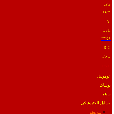
JPG
SVG
AI
CSH
ICNS
ICO
PNG
PNG
اتوموبیل
پوشاک
سینما
وسایل الکترونیکی
موبایل