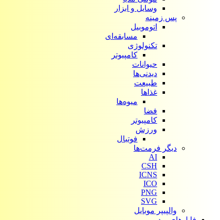
وسایل و ابزار
پس زمینه
اتوموبیل
مسابقه‌ای
تکنولوژی
کامپیوتر
حیوانات
دیدنی‌ها
طبیعت
غذاها
میوه‌ها
فضا
کامپیوتر
ورزش
فوتبال
دیگر فرمت‌ها
AI
CSH
ICNS
ICO
PNG
SVG
والپیپر موبایل
فایل‌های ویدیویی