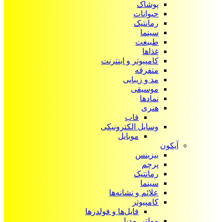
پوشاک
حیوانات
رمانتیک
سینما
طبیعت
غذاها
کامپیوتر و اینترنت
متفرقه
مد و زیبایی
موسیقی
نمادها
هنری
قاب
وسایل الکترونیکی
موبایل
آیکون‌
بیزینس
پرچم
رمانتیک
سینما
علائم و نشانه‌ها
کامپیوتر
فایل‌ها و فولدرها
مولتی مدیا