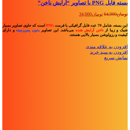
بسته فایل PNG با تصاویر “آرایش ناخن”
قیمت
قیمت
تومان
64,000
تومان
34,000
اصلی:
فعلی:
تومان64,000
تومان34,000.
این بسته، شامل 79 عدد فایل گرافیکی با فرمت
PNG
است که حاوی تصاویر بسیار
بود.
شیک و زیبا از
ناخن آرایش شده
می‌باشد. این تصاویر
بدون پس‌زمینه
و
دارای
کیفیت و رزولوشن بسیار بالایی هستند.
افزودن به علاقه مندی
افزودن به سبد خرید
نمایش سریع