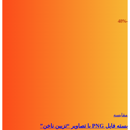
-48%
مقايسه
بسته فایل PNG با تصاویر “تزیین ناخن”