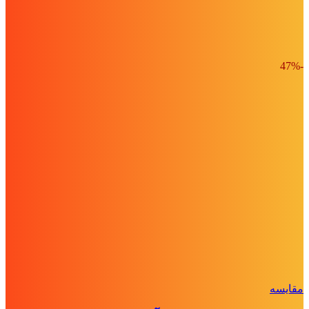
-47%
مقايسه