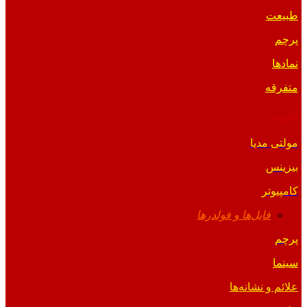
طبیعت
پرچم
نمادها
متفرقه
آیکون
مولتی مدیا
بیزینس
کامپیوتر
فایل‌ها و فولدرها
پرچم
سینما
علائم و نشانه‌ها