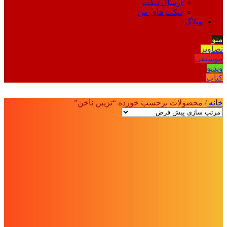
ارسال تیکت
تیکت های من
وبلاگ
منو
تصاویر
موسیقی
ویدیو
کتاب
خانه
/
محصولات برچسب خورده “تزیین ناخن”