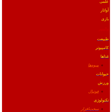
علمی
آواتار
بازی
والپیپر
طبیعت
کامپیوتر
غذاها
میوه‌ها
حیوانات
ورزش
فوتبال
تکنولوژی
سخت‌افزار