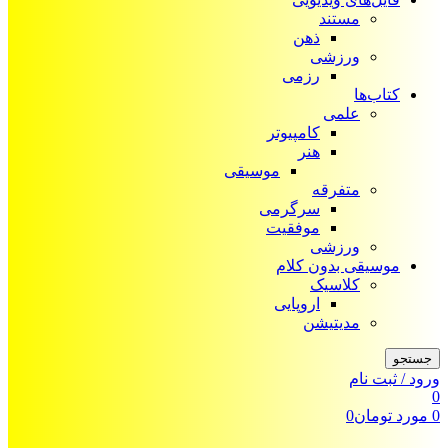
مستند
ذهن
ورزشی
رزمی
کتاب‌ها
علمی
کامپیوتر
هنر
موسیقی
متفرقه
سرگرمی
موفقیت
ورزشی
موسیقی بدون کلام
کلاسیک
اروپایی
مدیتیشن
جستجو
ورود / ثبت نام
0
0
مورد
تومان
0