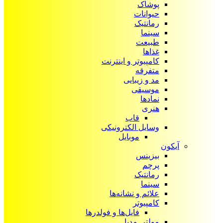
پوشاک
حیوانات
رمانتیک
سینما
طبیعت
غذاها
کامپیوتر و اینترنت
متفرقه
مد و زیبایی
موسیقی
نمادها
هنری
قاب
وسایل الکترونیکی
موبایل
آیکون‌
بیزینس
پرچم
رمانتیک
سینما
علائم و نشانه‌ها
کامپیوتر
فایل‌ها و فولدرها
مولتی مدیا