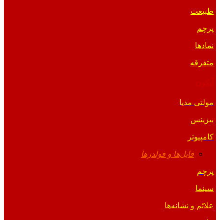
طبیعت
پرچم
نمادها
متفرقه
آیکون
مولتی مدیا
بیزینس
کامپیوتر
فایل‌ها و فولدرها
پرچم
سینما
علائم و نشانه‌ها