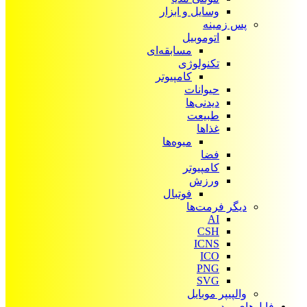
وسایل و ابزار
پس زمینه
اتوموبیل
مسابقه‌ای
تکنولوژی
کامپیوتر
حیوانات
دیدنی‌ها
طبیعت
غذاها
میوه‌ها
فضا
کامپیوتر
ورزش
فوتبال
دیگر فرمت‌ها
AI
CSH
ICNS
ICO
PNG
SVG
والپیپر موبایل
فایل‌های ویدیویی