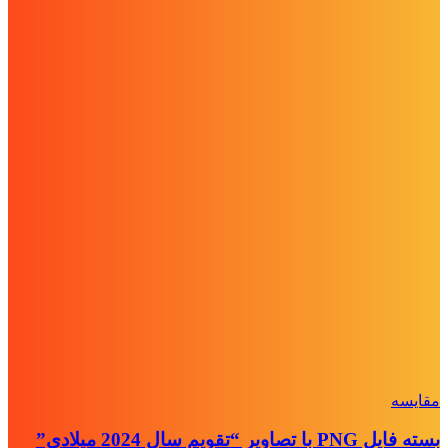
مقايسه
بسته فایل PNG با تصاویر “تقویم سال 2024 میلادی”