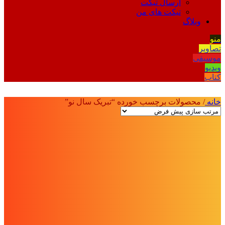
ارسال تیکت
تیکت های من
وبلاگ
منو
تصاویر
موسیقی
ویدیو
کتاب
خانه
/
محصولات برچسب خورده “تبریک سال نو”