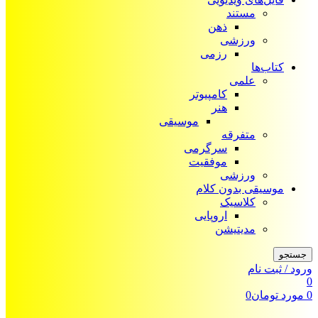
مستند
ذهن
ورزشی
رزمی
کتاب‌ها
علمی
کامپیوتر
هنر
موسیقی
متفرقه
سرگرمی
موفقیت
ورزشی
موسیقی بدون کلام
کلاسیک
اروپایی
مدیتیشن
جستجو
ورود / ثبت نام
0
0
مورد
تومان
0