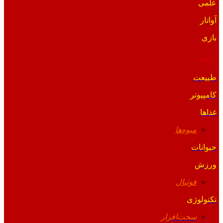
علمی
آواتار
بازی
والپیپر
طبیعت
کامپیوتر
غذاها
میوه‌ها
حیوانات
ورزش
فوتبال
تکنولوژی
سخت‌افزار