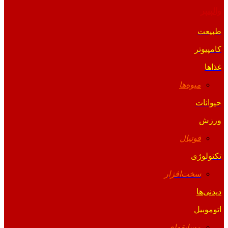
والپیپر
طبیعت
کامپیوتر
غذاها
میوه‌ها
حیوانات
ورزش
فوتبال
تکنولوژی
سخت‌افزار
دیدنی‌ها
اتوموبیل
مسابقه‌ای