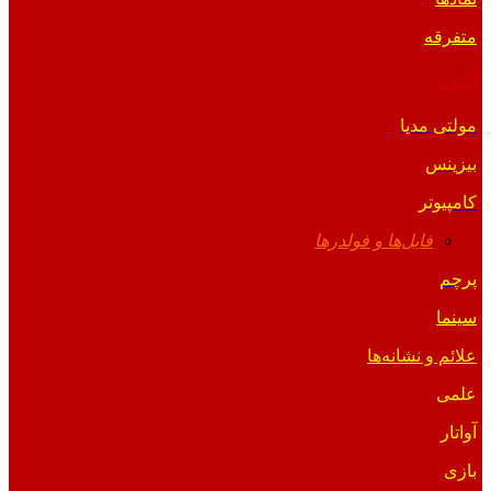
متفرقه
آیکون
مولتی مدیا
بیزینس
کامپیوتر
فایل‌ها و فولدرها
پرچم
سینما
علائم و نشانه‌ها
علمی
آواتار
بازی