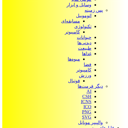
وسایل و ابزار
پس زمینه
اتوموبیل
مسابقه‌ای
تکنولوژی
کامپیوتر
حیوانات
دیدنی‌ها
طبیعت
غذاها
میوه‌ها
فضا
کامپیوتر
ورزش
فوتبال
دیگر فرمت‌ها
AI
CSH
ICNS
ICO
PNG
SVG
والپیپر موبایل
فایل‌های ویدیویی