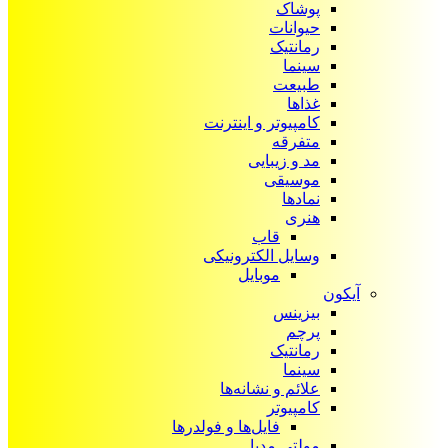
پوشاک
حیوانات
رمانتیک
سینما
طبیعت
غذاها
کامپیوتر و اینترنت
متفرقه
مد و زیبایی
موسیقی
نمادها
هنری
قاب
وسایل الکترونیکی
موبایل
آیکون‌
بیزینس
پرچم
رمانتیک
سینما
علائم و نشانه‌ها
کامپیوتر
فایل‌ها و فولدرها
مولتی مدیا