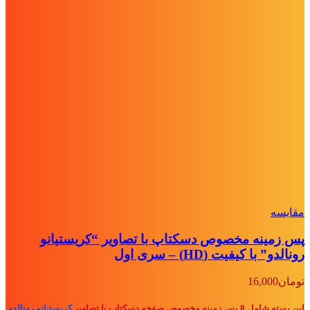
مقايسه
پس زمینه مخصوص دسکتاپ با تصاویر “کریستیانو
رونالدو” با کیفیت (HD) – سری اول
تومان
16,000
این بسته شامل 8 پس زمینه مخصوص صفحه دسکتاپ با تصاویر
کریستیانو رونالدو