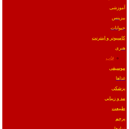
آموزشی
بیزینس
حیوانات
کامپیوتر و اینترنت
هنری
قاب
موسیقی
غذاها
پزشکی
مد و زیبایی
طبیعت
پرچم
نمادها