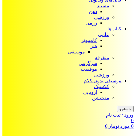
مستند
ذهن
ورزشی
رزمی
کتاب‌ها
علمی
کامپیوتر
هنر
موسیقی
متفرقه
سرگرمی
موفقیت
ورزشی
موسیقی بدون کلام
کلاسیک
اروپایی
مدیتیشن
جستجو
ورود / ثبت نام
0
0
مورد
تومان
0