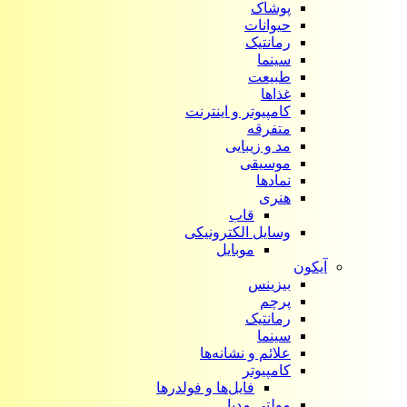
پوشاک
حیوانات
رمانتیک
سینما
طبیعت
غذاها
کامپیوتر و اینترنت
متفرقه
مد و زیبایی
موسیقی
نمادها
هنری
قاب
وسایل الکترونیکی
موبایل
آیکون‌
بیزینس
پرچم
رمانتیک
سینما
علائم و نشانه‌ها
کامپیوتر
فایل‌ها و فولدرها
مولتی مدیا