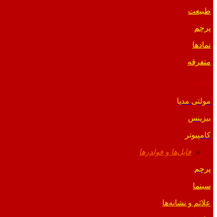
طبیعت
پرچم
نمادها
متفرقه
آیکون
مولتی مدیا
بیزینس
کامپیوتر
فایل‌ها و فولدرها
پرچم
سینما
علائم و نشانه‌ها