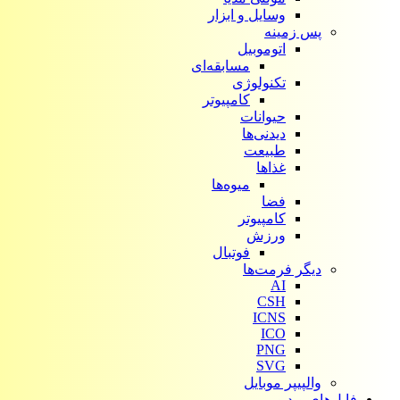
وسایل و ابزار
پس زمینه
اتوموبیل
مسابقه‌ای
تکنولوژی
کامپیوتر
حیوانات
دیدنی‌ها
طبیعت
غذاها
میوه‌ها
فضا
کامپیوتر
ورزش
فوتبال
دیگر فرمت‌ها
AI
CSH
ICNS
ICO
PNG
SVG
والپیپر موبایل
فایل‌های ویدیویی