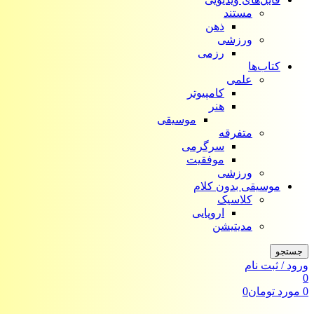
مستند
ذهن
ورزشی
رزمی
کتاب‌ها
علمی
کامپیوتر
هنر
موسیقی
متفرقه
سرگرمی
موفقیت
ورزشی
موسیقی بدون کلام
کلاسیک
اروپایی
مدیتیشن
جستجو
ورود / ثبت نام
0
0
مورد
تومان
0