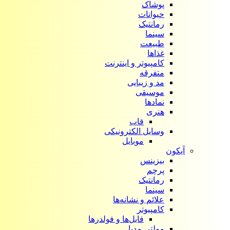
پوشاک
حیوانات
رمانتیک
سینما
طبیعت
غذاها
کامپیوتر و اینترنت
متفرقه
مد و زیبایی
موسیقی
نمادها
هنری
قاب
وسایل الکترونیکی
موبایل
آیکون‌
بیزینس
پرچم
رمانتیک
سینما
علائم و نشانه‌ها
کامپیوتر
فایل‌ها و فولدرها
مولتی مدیا