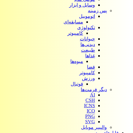
وسایل و ابزار
پس زمینه
اتوموبیل
مسابقه‌ای
تکنولوژی
کامپیوتر
حیوانات
دیدنی‌ها
طبیعت
غذاها
میوه‌ها
فضا
کامپیوتر
ورزش
فوتبال
دیگر فرمت‌ها
AI
CSH
ICNS
ICO
PNG
SVG
والپیپر موبایل
فایل‌های ویدیویی