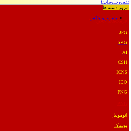
0
مورد
تومان
0
مرور دسته ها
تصویر و عکس
فرمت‌های خاص
JPG
SVG
AI
CSH
ICNS
ICO
PNG
PNG
اتوموبیل
پوشاک