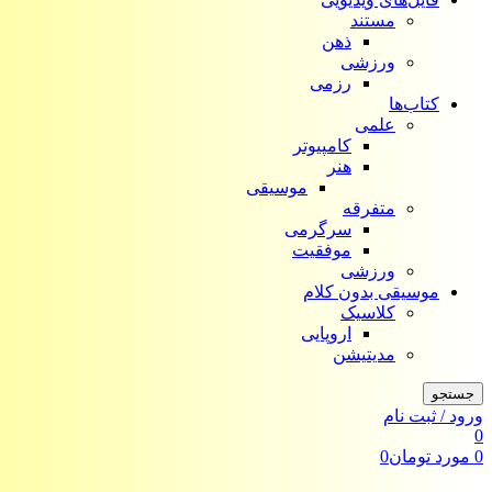
مستند
ذهن
ورزشی
رزمی
کتاب‌ها
علمی
کامپیوتر
هنر
موسیقی
متفرقه
سرگرمی
موفقیت
ورزشی
موسیقی بدون کلام
کلاسیک
اروپایی
مدیتیشن
جستجو
ورود / ثبت نام
0
0
مورد
تومان
0