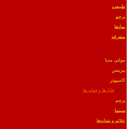
طبیعت
پرچم
نمادها
متفرقه
آیکون
مولتی مدیا
بیزینس
کامپیوتر
فایل‌ها و فولدرها
پرچم
سینما
علائم و نشانه‌ها