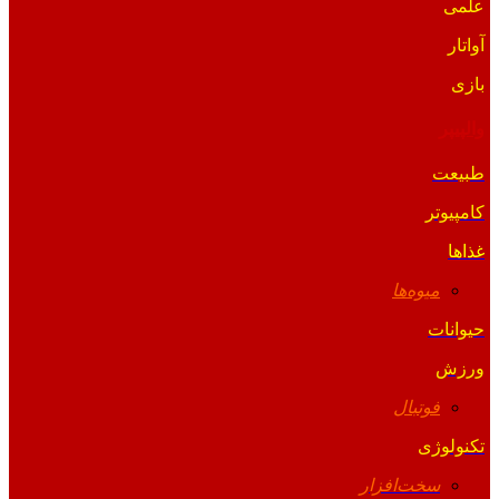
علمی
آواتار
بازی
والپیپر
طبیعت
کامپیوتر
غذاها
میوه‌ها
حیوانات
ورزش
فوتبال
تکنولوژی
سخت‌افزار