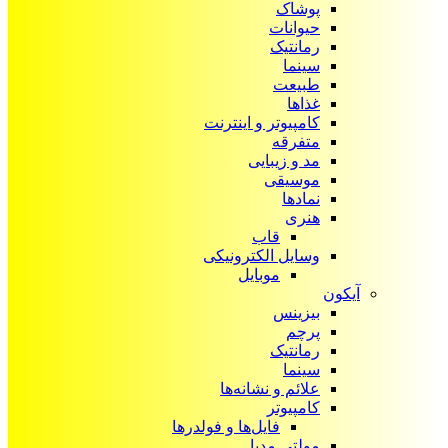
پوشاک
حیوانات
رمانتیک
سینما
طبیعت
غذاها
کامپیوتر و اینترنت
متفرقه
مد و زیبایی
موسیقی
نمادها
هنری
قاب
وسایل الکترونیکی
موبایل
آیکون‌
بیزینس
پرچم
رمانتیک
سینما
علائم و نشانه‌ها
کامپیوتر
فایل‌ها و فولدرها
مولتی مدیا