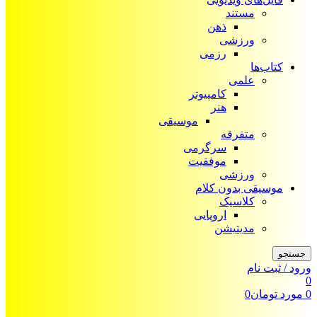
مستند
ذهن
ورزشی
رزمی
کتاب‌ها
علمی
کامپیوتر
هنر
موسیقی
متفرقه
سرگرمی
موفقیت
ورزشی
موسیقی بدون کلام
کلاسیک
اروپایی
مدیتیشن
جستجو
ورود / ثبت نام
0
0
مورد
تومان
0