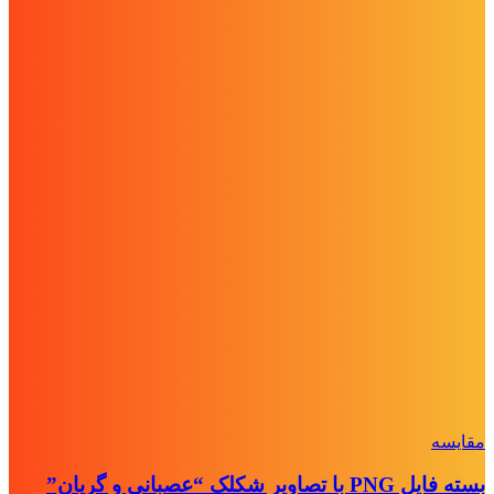
مقايسه
بسته فایل PNG با تصاویر شکلک “عصبانی و گریان”