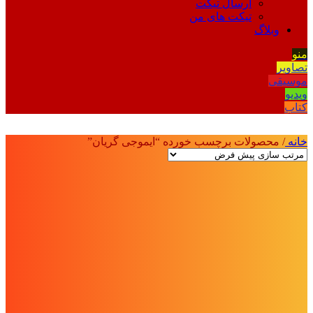
ارسال تیکت
تیکت های من
وبلاگ
منو
تصاویر
موسیقی
ویدیو
کتاب
خانه
/
محصولات برچسب خورده “ایموجی گریان”