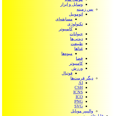
وسایل و ابزار
پس زمینه
اتوموبیل
مسابقه‌ای
تکنولوژی
کامپیوتر
حیوانات
دیدنی‌ها
طبیعت
غذاها
میوه‌ها
فضا
کامپیوتر
ورزش
فوتبال
دیگر فرمت‌ها
AI
CSH
ICNS
ICO
PNG
SVG
والپیپر موبایل
فایل‌های ویدیویی