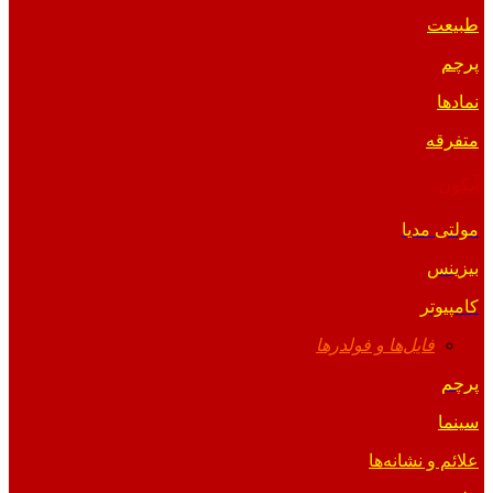
طبیعت
پرچم
نمادها
متفرقه
آیکون
مولتی مدیا
بیزینس
کامپیوتر
فایل‌ها و فولدرها
پرچم
سینما
علائم و نشانه‌ها