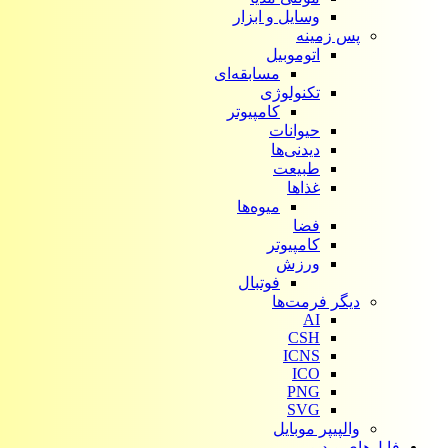
وسایل و ابزار
پس زمینه
اتوموبیل
مسابقه‌ای
تکنولوژی
کامپیوتر
حیوانات
دیدنی‌ها
طبیعت
غذاها
میوه‌ها
فضا
کامپیوتر
ورزش
فوتبال
دیگر فرمت‌ها
AI
CSH
ICNS
ICO
PNG
SVG
والپیپر موبایل
فایل‌های ویدیویی