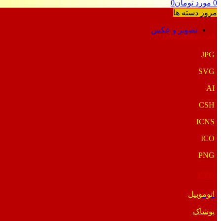
0
مورد
تومان
0
مرور دسته ها
تصویر و عکس
فرمت‌های خاص
JPG
SVG
AI
CSH
ICNS
ICO
PNG
PNG
اتوموبیل
پوشاک