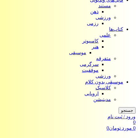
مستند
ذهن
ورزشی
رزمی
کتاب‌ها
علمی
کامپیوتر
هنر
موسیقی
متفرقه
سرگرمی
موفقیت
ورزشی
موسیقی بدون کلام
کلاسیک
اروپایی
مدیتیشن
جستجو
ورود / ثبت نام
0
0
مورد
تومان
0