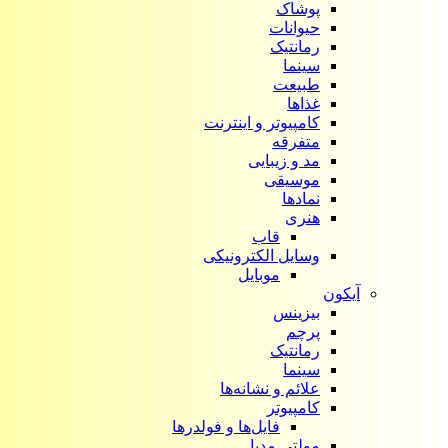
پوشاک
حیوانات
رمانتیک
سینما
طبیعت
غذاها
کامپیوتر و اینترنت
متفرقه
مد و زیبایی
موسیقی
نمادها
هنری
قاب
وسایل الکترونیکی
موبایل
آیکون‌
بیزینس
پرچم
رمانتیک
سینما
علائم و نشانه‌ها
کامپیوتر
فایل‌ها و فولدرها
مولتی مدیا