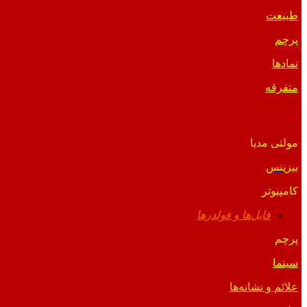
طبیعت
پرچم
نمادها
متفرقه
آیکون
مولتی مدیا
بیزینس
کامپیوتر
فایل‌ها و فولدرها
پرچم
سینما
علائم و نشانه‌ها