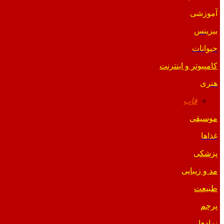
آموزشی
بیزینس
حیوانات
کامپیوتر و اینترنت
هنری
قاب
موسیقی
غذاها
پزشکی
مد و زیبایی
طبیعت
پرچم
نمادها