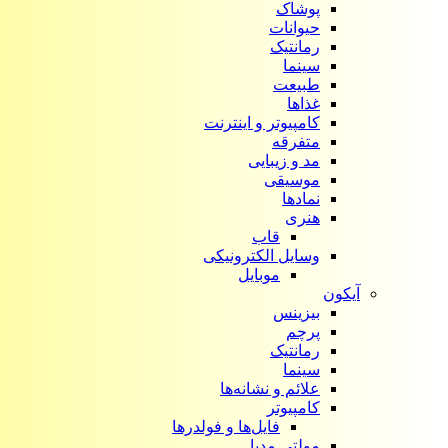
پوشاک
حیوانات
رمانتیک
سینما
طبیعت
غذاها
کامپیوتر و اینترنت
متفرقه
مد و زیبایی
موسیقی
نمادها
هنری
قاب
وسایل الکترونیکی
موبایل
آیکون‌
بیزینس
پرچم
رمانتیک
سینما
علائم و نشانه‌ها
کامپیوتر
فایل‌ها و فولدرها
مولتی مدیا