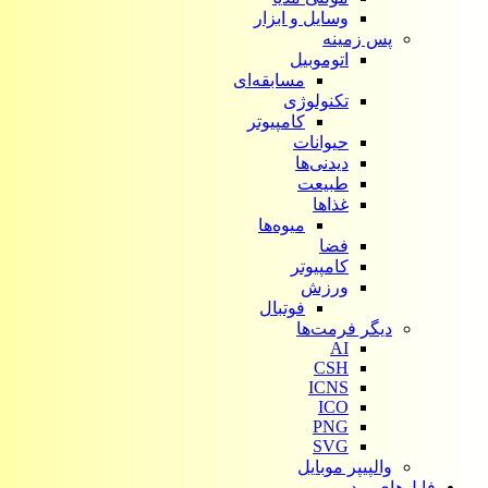
وسایل و ابزار
پس زمینه
اتوموبیل
مسابقه‌ای
تکنولوژی
کامپیوتر
حیوانات
دیدنی‌ها
طبیعت
غذاها
میوه‌ها
فضا
کامپیوتر
ورزش
فوتبال
دیگر فرمت‌ها
AI
CSH
ICNS
ICO
PNG
SVG
والپیپر موبایل
فایل‌های ویدیویی