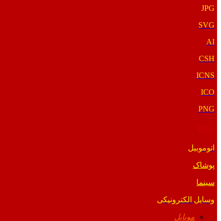
JPG
SVG
AI
CSH
ICNS
ICO
PNG
PNG
اتوموبیل
پوشاک
سینما
وسایل الکترونیکی
موبایل