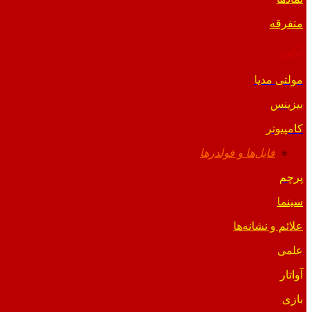
متفرقه
آیکون
مولتی مدیا
بیزینس
کامپیوتر
فایل‌ها و فولدرها
پرچم
سینما
علائم و نشانه‌ها
علمی
آواتار
بازی