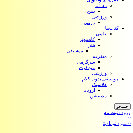
مستند
ذهن
ورزشی
رزمی
کتاب‌ها
علمی
کامپیوتر
هنر
موسیقی
متفرقه
سرگرمی
موفقیت
ورزشی
موسیقی بدون کلام
کلاسیک
اروپایی
مدیتیشن
جستجو
ورود / ثبت نام
0
0
مورد
تومان
0