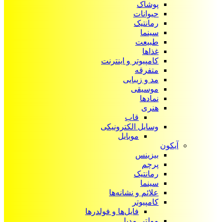
پوشاک
حیوانات
رمانتیک
سینما
طبیعت
غذاها
کامپیوتر و اینترنت
متفرقه
مد و زیبایی
موسیقی
نمادها
هنری
قاب
وسایل الکترونیکی
موبایل
آیکون‌
بیزینس
پرچم
رمانتیک
سینما
علائم و نشانه‌ها
کامپیوتر
فایل‌ها و فولدرها
مولتی مدیا