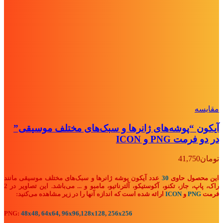
مقايسه
آیکون “پوشه‌های ژانرها و سبک‌های مختلف موسیقی”
در دو فرمت PNG و ICON
تومان
41,750
این محصول حاوی
30
عدد آیکون پوشه ژانرها و سبک‌های مختلف موسیقی مانند
راک، پاپ، جاز، تکنو، آکوستیکو، آلترناتیو، مامبو
و ...
می‌باشد. این تصاویر در 2
فرمت
PNG
و
ICON
ارائه شده است که اندازه آنها را در زیر مشاهده می‌کنید:
PNG:
48x48, 64x64, 96x96,128x128, 256x256