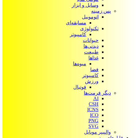
وسایل و ابزار
پس زمینه
اتوموبیل
مسابقه‌ای
تکنولوژی
کامپیوتر
حیوانات
دیدنی‌ها
طبیعت
غذاها
میوه‌ها
فضا
کامپیوتر
ورزش
فوتبال
دیگر فرمت‌ها
AI
CSH
ICNS
ICO
PNG
SVG
والپیپر موبایل
فایل‌های ویدیویی