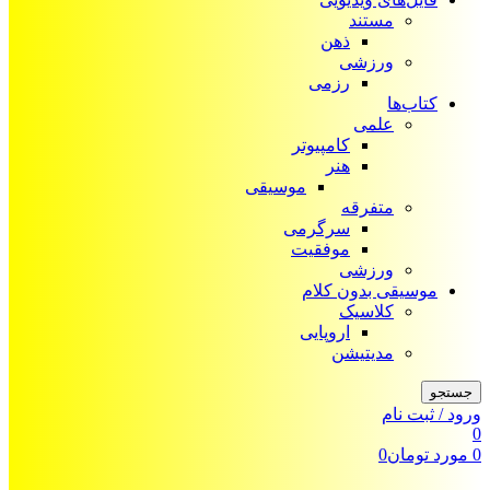
مستند
ذهن
ورزشی
رزمی
کتاب‌ها
علمی
کامپیوتر
هنر
موسیقی
متفرقه
سرگرمی
موفقیت
ورزشی
موسیقی بدون کلام
کلاسیک
اروپایی
مدیتیشن
جستجو
ورود / ثبت نام
0
0
مورد
تومان
0