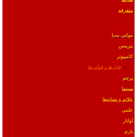
متفرقه
آیکون
مولتی مدیا
بیزینس
کامپیوتر
فایل‌ها و فولدرها
پرچم
سینما
علائم و نشانه‌ها
علمی
آواتار
بازی