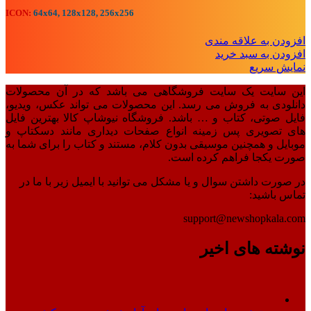
ICON:
64x64, 128x128, 256x256
افزودن به علاقه مندی
افزودن به سبد خرید
نمایش سریع
این سایت یک سایت فروشگاهی می باشد که در آن محصولات
دانلودی به فروش می رسد. این محصولات می تواند عکس، ویدیو،
فایل صوتی، کتاب و … باشد. فروشگاه نیوشاپ کالا بهترین فایل
های تصویری پس زمینه انواع صفحات دیداری مانند دسکتاپ و
موبایل و همچنین موسیقی بدون کلام، مستند و کتاب را برای شما به
صورت یکجا فراهم کرده است.
در صورت داشتن سوال و یا مشکل می توانید با ایمیل زیر با ما در
تماس باشید:
support@newshopkala.com
نوشته های اخیر