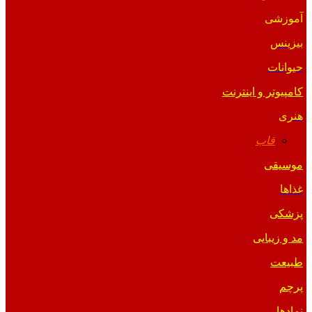
آموزشی
بیزینس
حیوانات
کامپیوتر و اینترنت
هنری
قاب
موسیقی
غذاها
پزشکی
مد و زیبایی
طبیعت
پرچم
نمادها