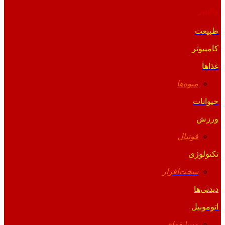
والپیپر
طبیعت
کامپیوتر
غذاها
میوه‌ها
حیوانات
ورزش
فوتبال
تکنولوژی
سخت‌افزار
دیدنی‌ها
اتوموبیل
مسابقه‌ای