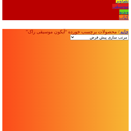
تصاویر
موسیقی
ویدیو
کتاب
خانه
/
محصولات برچسب خورده “آیکون موسیقی راک”