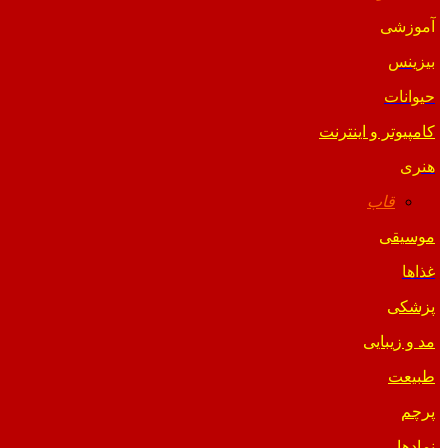
آموزشی
بیزینس
حیوانات
کامپیوتر و اینترنت
هنری
قاب
موسیقی
غذاها
پزشکی
مد و زیبایی
طبیعت
پرچم
نمادها