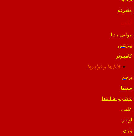
متفرقه
آیکون
مولتی مدیا
بیزینس
کامپیوتر
فایل‌ها و فولدرها
پرچم
سینما
علائم و نشانه‌ها
علمی
آواتار
بازی