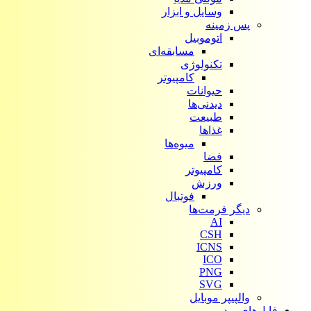
وسایل و ابزار
پس زمینه
اتوموبیل
مسابقه‌ای
تکنولوژی
کامپیوتر
حیوانات
دیدنی‌ها
طبیعت
غذاها
میوه‌ها
فضا
کامپیوتر
ورزش
فوتبال
دیگر فرمت‌ها
AI
CSH
ICNS
ICO
PNG
SVG
والپیپر موبایل
فایل‌های ویدیویی