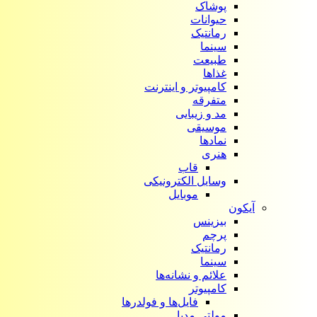
پوشاک
حیوانات
رمانتیک
سینما
طبیعت
غذاها
کامپیوتر و اینترنت
متفرقه
مد و زیبایی
موسیقی
نمادها
هنری
قاب
وسایل الکترونیکی
موبایل
آیکون‌
بیزینس
پرچم
رمانتیک
سینما
علائم و نشانه‌ها
کامپیوتر
فایل‌ها و فولدرها
مولتی مدیا