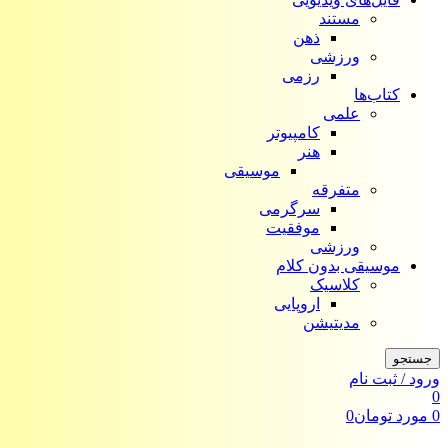
مستند
ذهن
ورزشی
رزمی
کتاب‌ها
علمی
کامپیوتر
هنر
موسیقی
متفرقه
سرگرمی
موفقیت
ورزشی
موسیقی بدون کلام
کلاسیک
اروپایی
مدیتیشن
جستجو
ورود / ثبت نام
0
0
مورد
تومان
0