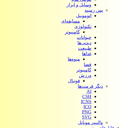
وسایل و ابزار
پس زمینه
اتوموبیل
مسابقه‌ای
تکنولوژی
کامپیوتر
حیوانات
دیدنی‌ها
طبیعت
غذاها
میوه‌ها
فضا
کامپیوتر
ورزش
فوتبال
دیگر فرمت‌ها
AI
CSH
ICNS
ICO
PNG
SVG
والپیپر موبایل
فایل‌های ویدیویی