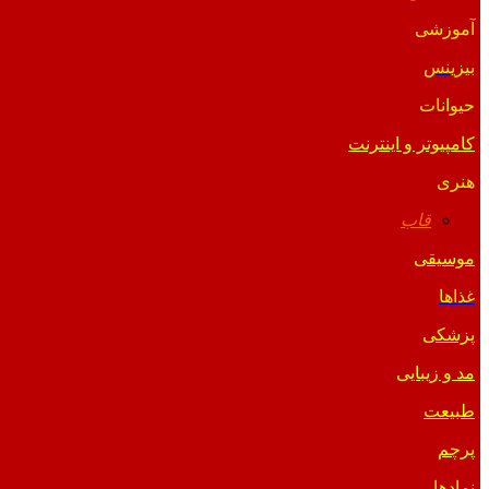
آموزشی
بیزینس
حیوانات
کامپیوتر و اینترنت
هنری
قاب
موسیقی
غذاها
پزشکی
مد و زیبایی
طبیعت
پرچم
نمادها