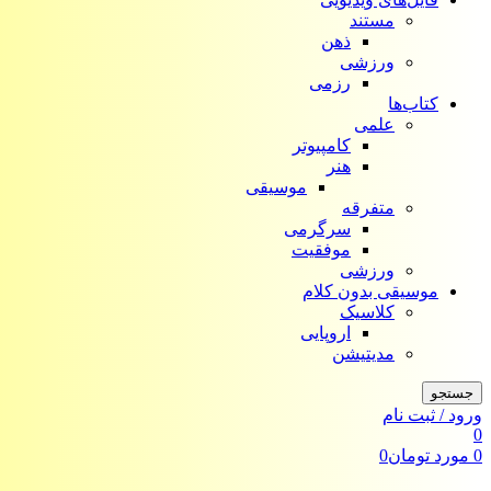
مستند
ذهن
ورزشی
رزمی
کتاب‌ها
علمی
کامپیوتر
هنر
موسیقی
متفرقه
سرگرمی
موفقیت
ورزشی
موسیقی بدون کلام
کلاسیک
اروپایی
مدیتیشن
جستجو
ورود / ثبت نام
0
0
مورد
تومان
0