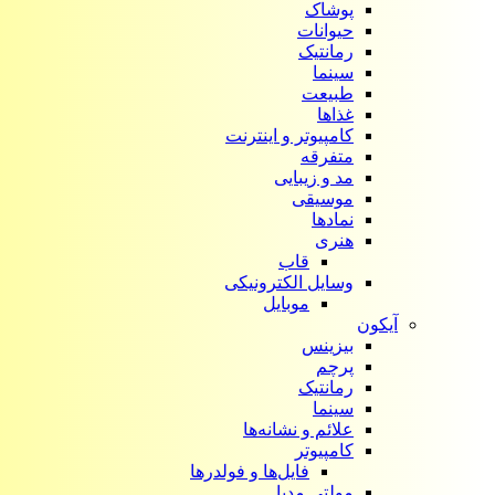
پوشاک
حیوانات
رمانتیک
سینما
طبیعت
غذاها
کامپیوتر و اینترنت
متفرقه
مد و زیبایی
موسیقی
نمادها
هنری
قاب
وسایل الکترونیکی
موبایل
آیکون‌
بیزینس
پرچم
رمانتیک
سینما
علائم و نشانه‌ها
کامپیوتر
فایل‌ها و فولدرها
مولتی مدیا