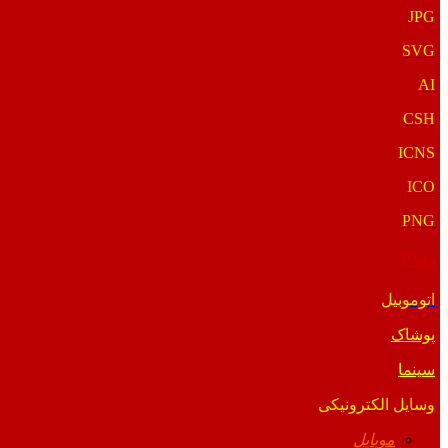
JPG
SVG
AI
CSH
ICNS
ICO
PNG
PNG
اتوموبیل
پوشاک
سینما
وسایل الکترونیکی
موبایل