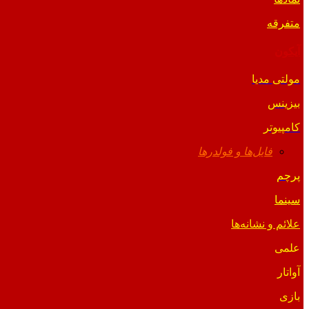
متفرقه
آیکون
مولتی مدیا
بیزینس
کامپیوتر
فایل‌ها و فولدرها
پرچم
سینما
علائم و نشانه‌ها
علمی
آواتار
بازی