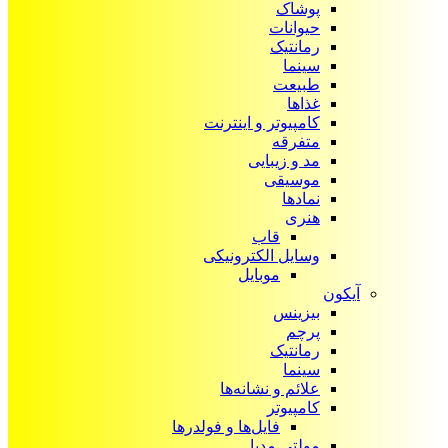
پوشاک
حیوانات
رمانتیک
سینما
طبیعت
غذاها
کامپیوتر و اینترنت
متفرقه
مد و زیبایی
موسیقی
نمادها
هنری
قاب
وسایل الکترونیکی
موبایل
آیکون‌
بیزینس
پرچم
رمانتیک
سینما
علائم و نشانه‌ها
کامپیوتر
فایل‌ها و فولدرها
مولتی مدیا