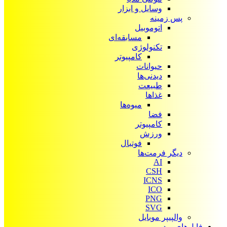
وسایل و ابزار
پس زمینه
اتوموبیل
مسابقه‌ای
تکنولوژی
کامپیوتر
حیوانات
دیدنی‌ها
طبیعت
غذاها
میوه‌ها
فضا
کامپیوتر
ورزش
فوتبال
دیگر فرمت‌ها
AI
CSH
ICNS
ICO
PNG
SVG
والپیپر موبایل
فایل‌های ویدیویی