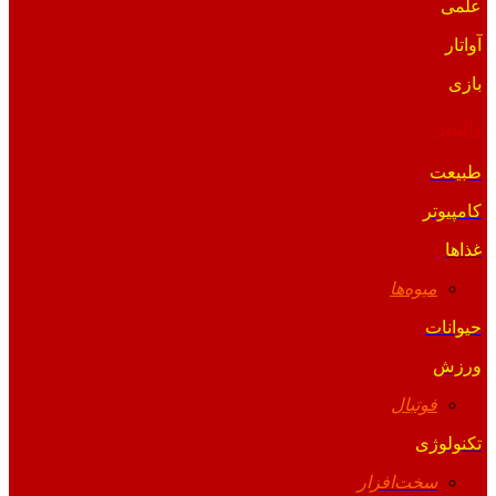
علمی
آواتار
بازی
والپیپر
طبیعت
کامپیوتر
غذاها
میوه‌ها
حیوانات
ورزش
فوتبال
تکنولوژی
سخت‌افزار