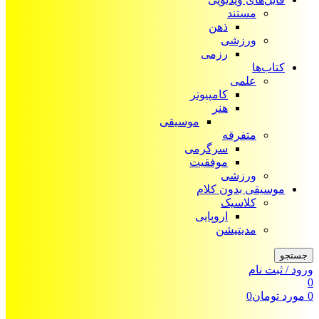
مستند
ذهن
ورزشی
رزمی
کتاب‌ها
علمی
کامپیوتر
هنر
موسیقی
متفرقه
سرگرمی
موفقیت
ورزشی
موسیقی بدون کلام
کلاسیک
اروپایی
مدیتیشن
جستجو
ورود / ثبت نام
0
0
مورد
تومان
0