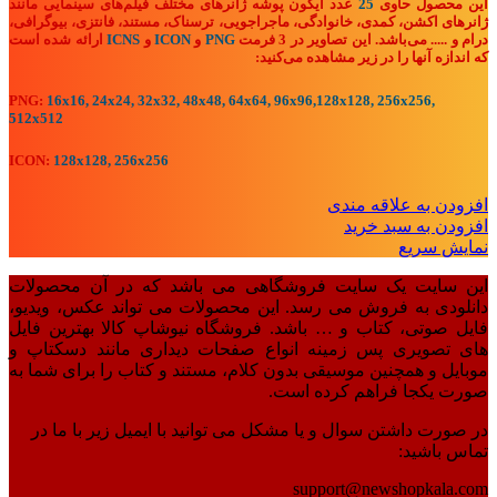
این محصول حاوی
25
عدد آیکون پوشه ژانرهای مختلف فیلم‌های سینمایی مانند
ژانرهای اکشن،
کمدی، خانوادگی، ماجراجویی، ترسناک، مستند، فانتزی، بیوگرافی،
درام و .....
می‌باشد. این تصاویر در 3 فرمت
PNG
و
ICON
و
ICNS
ارائه شده است
که اندازه آنها را در زیر مشاهده می‌کنید:
PNG:
16x16, 24x24, 32x32, 48x48, 64x64, 96x96,128x128, 256x256,
512x512
ICON:
128x128, 256x256
افزودن به علاقه مندی
افزودن به سبد خرید
نمایش سریع
این سایت یک سایت فروشگاهی می باشد که در آن محصولات
دانلودی به فروش می رسد. این محصولات می تواند عکس، ویدیو،
فایل صوتی، کتاب و … باشد. فروشگاه نیوشاپ کالا بهترین فایل
های تصویری پس زمینه انواع صفحات دیداری مانند دسکتاپ و
موبایل و همچنین موسیقی بدون کلام، مستند و کتاب را برای شما به
صورت یکجا فراهم کرده است.
در صورت داشتن سوال و یا مشکل می توانید با ایمیل زیر با ما در
تماس باشید:
support@newshopkala.com