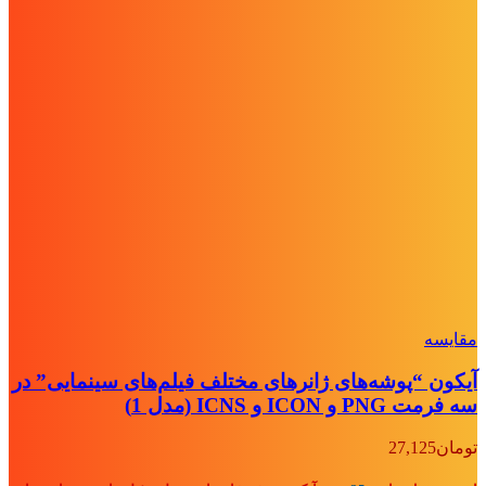
مقايسه
آیکون “پوشه‌های ژانرهای مختلف فیلم‌های سینمایی” در
سه فرمت PNG و ICON و ICNS (مدل 1)
تومان
27,125