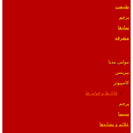
طبیعت
پرچم
نمادها
متفرقه
آیکون
مولتی مدیا
بیزینس
کامپیوتر
فایل‌ها و فولدرها
پرچم
سینما
علائم و نشانه‌ها