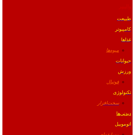
والپیپر
طبیعت
کامپیوتر
غذاها
میوه‌ها
حیوانات
ورزش
فوتبال
تکنولوژی
سخت‌افزار
دیدنی‌ها
اتوموبیل
مسابقه‌ای