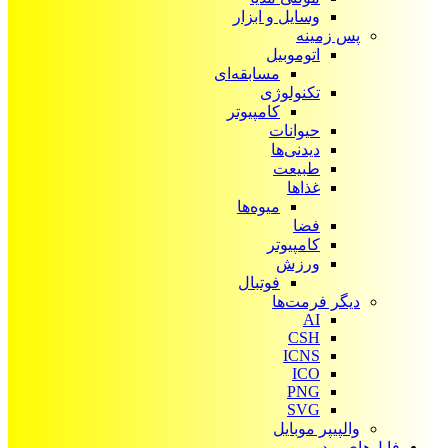
وسایل و ابزار
پس زمینه
اتوموبیل
مسابقه‌ای
تکنولوژی
کامپیوتر
حیوانات
دیدنی‌ها
طبیعت
غذاها
میوه‌ها
فضا
کامپیوتر
ورزش
فوتبال
دیگر فرمت‌ها
AI
CSH
ICNS
ICO
PNG
SVG
والپیپر موبایل
فایل‌های ویدیویی