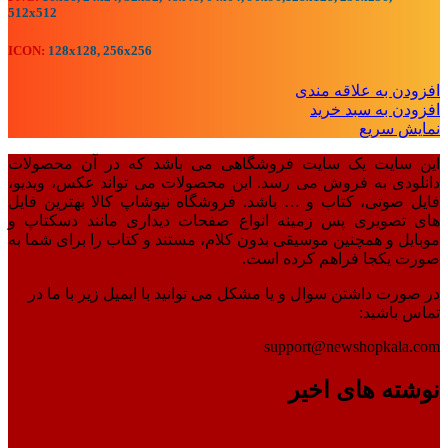
512x512
ICON:
128x128, 256x256
افزودن به علاقه مندی
افزودن به سبد خرید
نمایش سریع
این سایت یک سایت فروشگاهی می باشد که در آن محصولات
دانلودی به فروش می رسد. این محصولات می تواند عکس، ویدیو،
فایل صوتی، کتاب و … باشد. فروشگاه نیوشاپ کالا بهترین فایل
های تصویری پس زمینه انواع صفحات دیداری مانند دسکتاپ و
موبایل و همچنین موسیقی بدون کلام، مستند و کتاب را برای شما به
صورت یکجا فراهم کرده است.
در صورت داشتن سوال و یا مشکل می توانید با ایمیل زیر با ما در
تماس باشید:
support@newshopkala.com
نوشته های اخیر