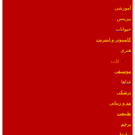
آموزشی
بیزینس
حیوانات
کامپیوتر و اینترنت
هنری
قاب
موسیقی
غذاها
پزشکی
مد و زیبایی
طبیعت
پرچم
نمادها