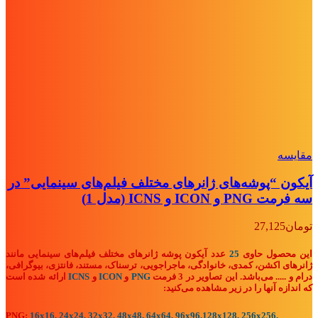
مقايسه
آیکون “پوشه‌های ژانرهای مختلف فیلم‌های سینمایی” در
سه فرمت PNG و ICON و ICNS (مدل 1)
تومان
27,125
این محصول حاوی
25
عدد آیکون پوشه ژانرهای مختلف فیلم‌های سینمایی مانند
ژانرهای اکشن،
کمدی، خانوادگی، ماجراجویی، ترسناک، مستند، فانتزی، بیوگرافی،
درام و .....
می‌باشد. این تصاویر در 3 فرمت
PNG
و
ICON
و
ICNS
ارائه شده است
که اندازه آنها را در زیر مشاهده می‌کنید:
PNG:
16x16, 24x24, 32x32, 48x48, 64x64, 96x96,128x128, 256x256,