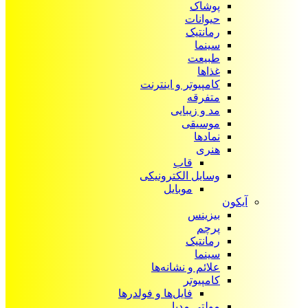
پوشاک
حیوانات
رمانتیک
سینما
طبیعت
غذاها
کامپیوتر و اینترنت
متفرقه
مد و زیبایی
موسیقی
نمادها
هنری
قاب
وسایل الکترونیکی
موبایل
آیکون‌
بیزینس
پرچم
رمانتیک
سینما
علائم و نشانه‌ها
کامپیوتر
فایل‌ها و فولدرها
مولتی مدیا