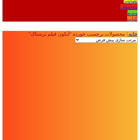
تصاویر
موسیقی
ویدیو
کتاب
خانه
/
محصولات برچسب خورده “آیکون فیلم ترسناک”