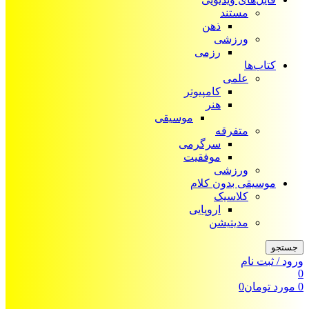
مستند
ذهن
ورزشی
رزمی
کتاب‌ها
علمی
کامپیوتر
هنر
موسیقی
متفرقه
سرگرمی
موفقیت
ورزشی
موسیقی بدون کلام
کلاسیک
اروپایی
مدیتیشن
جستجو
ورود / ثبت نام
0
0
مورد
تومان
0