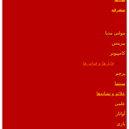
متفرقه
آیکون
مولتی مدیا
بیزینس
کامپیوتر
فایل‌ها و فولدرها
پرچم
سینما
علائم و نشانه‌ها
علمی
آواتار
بازی