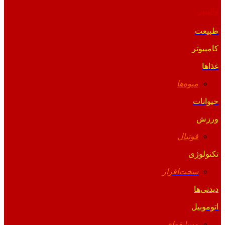
والپیپر
طبیعت
کامپیوتر
غذاها
میوه‌ها
حیوانات
ورزش
فوتبال
تکنولوژی
سخت‌افزار
دیدنی‌ها
اتوموبیل
مسابقه‌ای