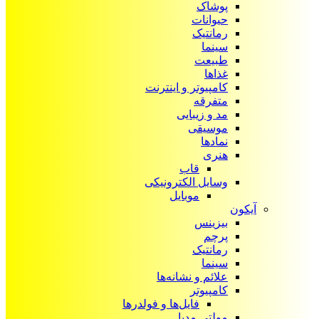
پوشاک
حیوانات
رمانتیک
سینما
طبیعت
غذاها
کامپیوتر و اینترنت
متفرقه
مد و زیبایی
موسیقی
نمادها
هنری
قاب
وسایل الکترونیکی
موبایل
آیکون‌
بیزینس
پرچم
رمانتیک
سینما
علائم و نشانه‌ها
کامپیوتر
فایل‌ها و فولدرها
مولتی مدیا