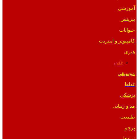
آموزشی
بیزینس
حیوانات
کامپیوتر و اینترنت
هنری
قاب
موسیقی
غذاها
پزشکی
مد و زیبایی
طبیعت
پرچم
نمادها