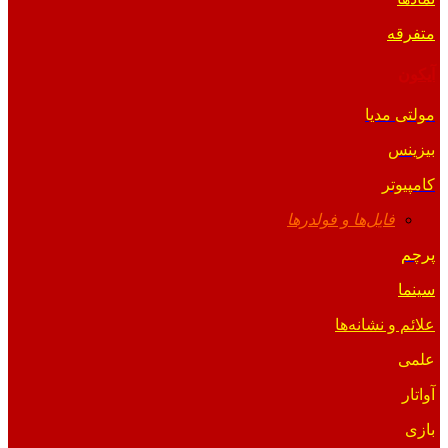
متفرقه
آیکون
مولتی مدیا
بیزینس
کامپیوتر
فایل‌ها و فولدرها
پرچم
سینما
علائم و نشانه‌ها
علمی
آواتار
بازی