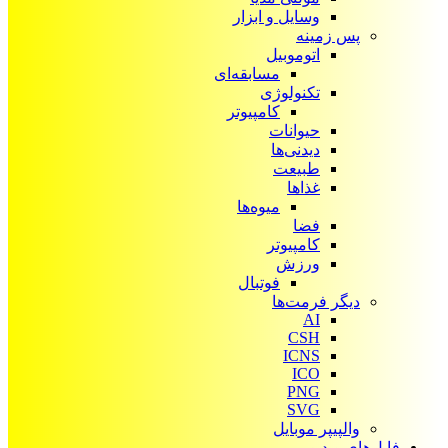
وسایل و ابزار
پس زمینه
اتوموبیل
مسابقه‌ای
تکنولوژی
کامپیوتر
حیوانات
دیدنی‌ها
طبیعت
غذاها
میوه‌ها
فضا
کامپیوتر
ورزش
فوتبال
دیگر فرمت‌ها
AI
CSH
ICNS
ICO
PNG
SVG
والپیپر موبایل
فایل‌های ویدیویی