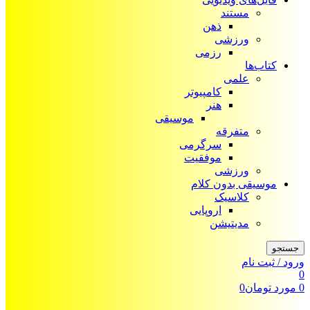
مستند
ذهن
ورزشی
رزمی
کتاب‌ها
علمی
کامپیوتر
هنر
موسیقی
متفرقه
سرگرمی
موفقیت
ورزشی
موسیقی بدون کلام
کلاسیک
اروپایی
مدیتیشن
جستجو
ورود / ثبت نام
0
0
مورد
تومان
0