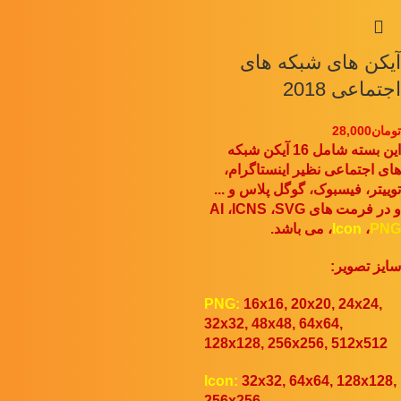
آیکن های شبکه های
اجتماعی 2018
تومان
28,000
این بسته شامل 16 آیکن شبکه
های اجتماعی نظیر اینستاگرام،
توییتر، فیسبوک، گوگل پلاس و ...
و در فرمت های AI ،ICNS ،SVG
PNG
،
Icon
،
می باشد.
سایز تصویر:
PNG:
16x16, 20x20, 24x24,
32x32, 48x48, 64x64,
128x128, 256x256, 512x512
Icon:
32x32, 64x64, 128x128,
256x256