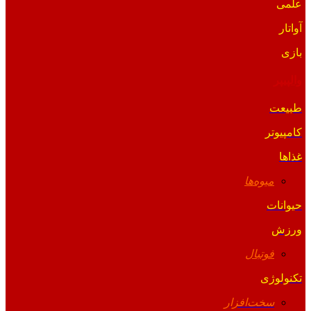
علمی
آواتار
بازی
والپیپر
طبیعت
کامپیوتر
غذاها
میوه‌ها
حیوانات
ورزش
فوتبال
تکنولوژی
سخت‌افزار