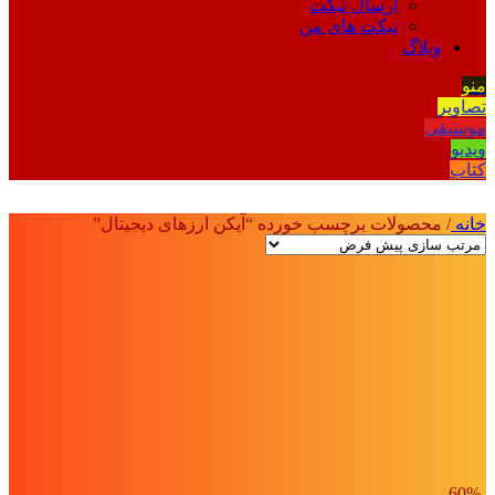
ارسال تیکت
تیکت های من
وبلاگ
منو
تصاویر
موسیقی
ویدیو
کتاب
خانه
/
محصولات برچسب خورده “آیکن ارزهای دیجیتال”
-60%