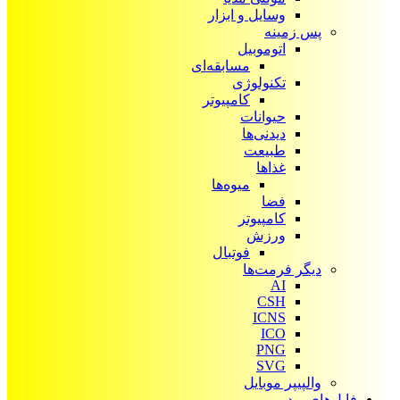
وسایل و ابزار
پس زمینه
اتوموبیل
مسابقه‌ای
تکنولوژی
کامپیوتر
حیوانات
دیدنی‌ها
طبیعت
غذاها
میوه‌ها
فضا
کامپیوتر
ورزش
فوتبال
دیگر فرمت‌ها
AI
CSH
ICNS
ICO
PNG
SVG
والپیپر موبایل
فایل‌های ویدیویی