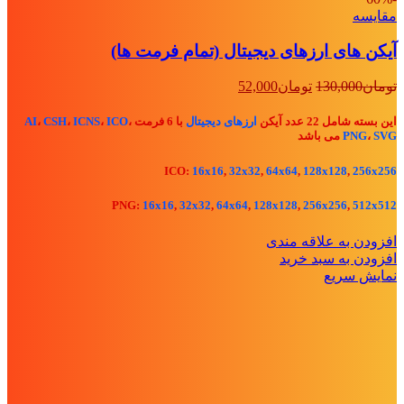
مقايسه
آیکن های ارزهای دیجیتال (تمام فرمت ها)
قیمت
قیمت
تومان
130,000
تومان
52,000
اصلی:
فعلی:
تومان130,000
تومان52,000.
این بسته شامل 22 عدد آیکن
ارزهای دیجیتال
با 6 فرمت
،
ICO
،
ICNS
،
CSH
،
AI
بود.
SVG
،
PNG
می باشد
ICO:
16x16
,
32x32
,
64x64
,
128x128
,
256x256
PNG:
16x16
,
32x32
,
64x64
,
128x128
,
256x256
,
512x512
افزودن به علاقه مندی
افزودن به سبد خرید
نمایش سریع