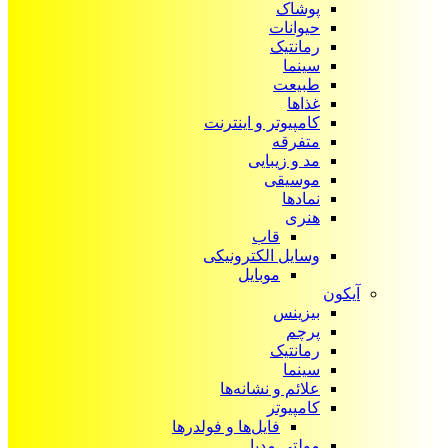
پوشاک
حیوانات
رمانتیک
سینما
طبیعت
غذاها
کامپیوتر و اینترنت
متفرقه
مد و زیبایی
موسیقی
نمادها
هنری
قاب
وسایل الکترونیکی
موبایل
آیکون‌
بیزینس
پرچم
رمانتیک
سینما
علائم و نشانه‌ها
کامپیوتر
فایل‌ها و فولدرها
مولتی مدیا