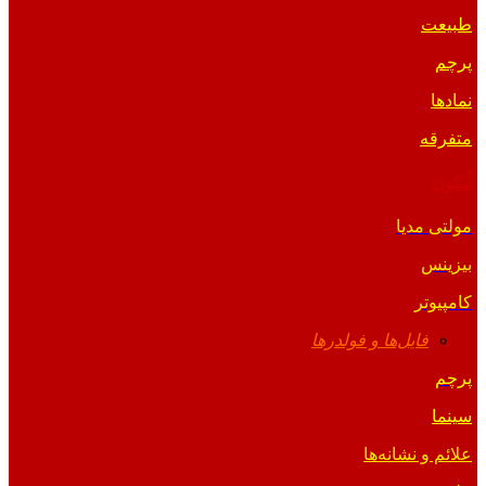
طبیعت
پرچم
نمادها
متفرقه
آیکون
مولتی مدیا
بیزینس
کامپیوتر
فایل‌ها و فولدرها
پرچم
سینما
علائم و نشانه‌ها