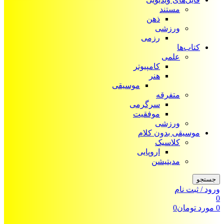
مستند
ذهن
ورزشی
رزمی
کتاب‌ها
علمی
کامپیوتر
هنر
موسیقی
متفرقه
سرگرمی
موفقیت
ورزشی
موسیقی بدون کلام
کلاسیک
اروپایی
مدیتیشن
جستجو
ورود / ثبت نام
0
0
مورد
تومان
0