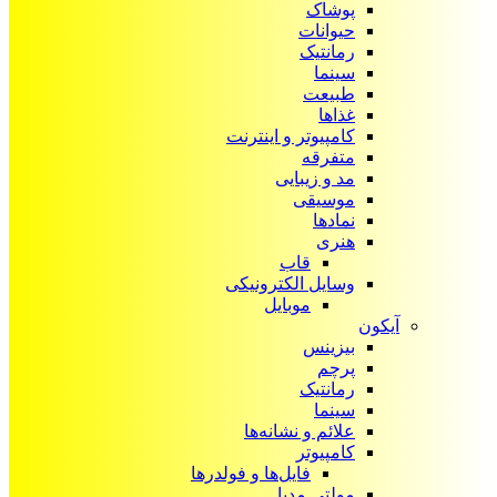
پوشاک
حیوانات
رمانتیک
سینما
طبیعت
غذاها
کامپیوتر و اینترنت
متفرقه
مد و زیبایی
موسیقی
نمادها
هنری
قاب
وسایل الکترونیکی
موبایل
آیکون‌
بیزینس
پرچم
رمانتیک
سینما
علائم و نشانه‌ها
کامپیوتر
فایل‌ها و فولدرها
مولتی مدیا