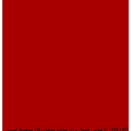
1398-1405 © تمامی حقوق برای سایت نیوشاپ‌کالا محفوظ است.