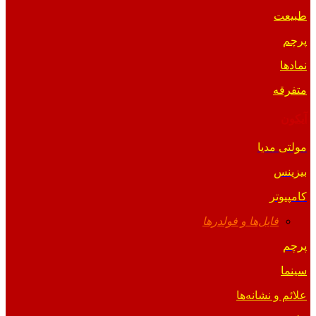
طبیعت
پرچم
نمادها
متفرقه
آیکون
مولتی مدیا
بیزینس
کامپیوتر
فایل‌ها و فولدرها
پرچم
سینما
علائم و نشانه‌ها