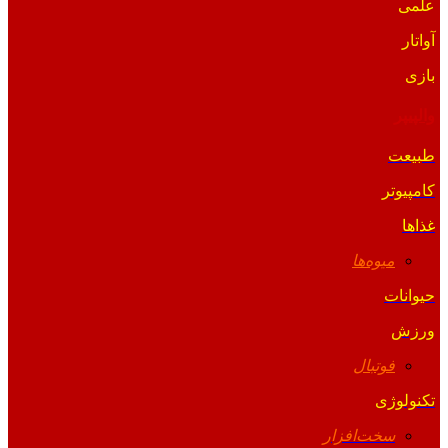
علمی
آواتار
بازی
والپیپر
طبیعت
کامپیوتر
غذاها
میوه‌ها
حیوانات
ورزش
فوتبال
تکنولوژی
سخت‌افزار