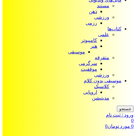
مستند
ذهن
ورزشی
رزمی
کتاب‌ها
علمی
کامپیوتر
هنر
موسیقی
متفرقه
سرگرمی
موفقیت
ورزشی
موسیقی بدون کلام
کلاسیک
اروپایی
مدیتیشن
جستجو
ورود / ثبت نام
0
0
مورد
تومان
0