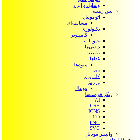
وسایل و ابزار
پس زمینه
اتوموبیل
مسابقه‌ای
تکنولوژی
کامپیوتر
حیوانات
دیدنی‌ها
طبیعت
غذاها
میوه‌ها
فضا
کامپیوتر
ورزش
فوتبال
دیگر فرمت‌ها
AI
CSH
ICNS
ICO
PNG
SVG
والپیپر موبایل
فایل‌های ویدیویی