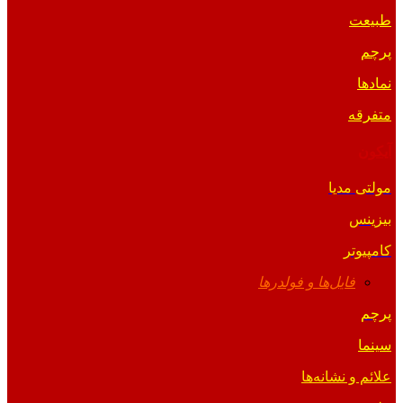
طبیعت
پرچم
نمادها
متفرقه
آیکون
مولتی مدیا
بیزینس
کامپیوتر
فایل‌ها و فولدرها
پرچم
سینما
علائم و نشانه‌ها