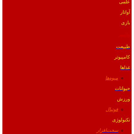
علمی
آواتار
بازی
والپیپر
طبیعت
کامپیوتر
غذاها
میوه‌ها
حیوانات
ورزش
فوتبال
تکنولوژی
سخت‌افزار