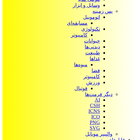
وسایل و ابزار
پس زمینه
اتوموبیل
مسابقه‌ای
تکنولوژی
کامپیوتر
حیوانات
دیدنی‌ها
طبیعت
غذاها
میوه‌ها
فضا
کامپیوتر
ورزش
فوتبال
دیگر فرمت‌ها
AI
CSH
ICNS
ICO
PNG
SVG
والپیپر موبایل
فایل‌های ویدیویی