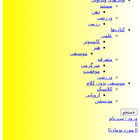
مستند
ذهن
ورزشی
رزمی
کتاب‌ها
علمی
کامپیوتر
هنر
موسیقی
متفرقه
سرگرمی
موفقیت
ورزشی
موسیقی بدون کلام
کلاسیک
اروپایی
مدیتیشن
جستجو
ورود / ثبت نام
0
0
مورد
تومان
0