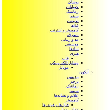
پوشاک
حیوانات
رمانتیک
سینما
طبیعت
غذاها
کامپیوتر و اینترنت
متفرقه
مد و زیبایی
موسیقی
نمادها
هنری
قاب
وسایل الکترونیکی
موبایل
آیکون‌
بیزینس
پرچم
رمانتیک
سینما
علائم و نشانه‌ها
کامپیوتر
فایل‌ها و فولدرها
مولتی مدیا