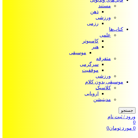
مستند
ذهن
ورزشی
رزمی
کتاب‌ها
علمی
کامپیوتر
هنر
موسیقی
متفرقه
سرگرمی
موفقیت
ورزشی
موسیقی بدون کلام
کلاسیک
اروپایی
مدیتیشن
جستجو
ورود / ثبت نام
0
0
مورد
تومان
0