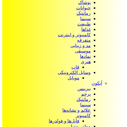
پوشاک
حیوانات
رمانتیک
سینما
طبیعت
غذاها
کامپیوتر و اینترنت
متفرقه
مد و زیبایی
موسیقی
نمادها
هنری
قاب
وسایل الکترونیکی
موبایل
آیکون‌
بیزینس
پرچم
رمانتیک
سینما
علائم و نشانه‌ها
کامپیوتر
فایل‌ها و فولدرها
مولتی مدیا