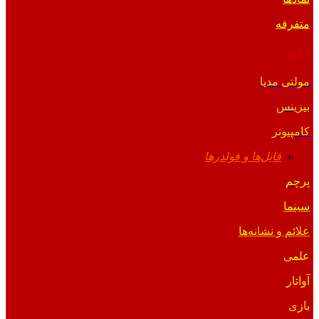
متفرقه
آیکون
مولتی مدیا
بیزینس
کامپیوتر
فایل‌ها و فولدرها
پرچم
سینما
علائم و نشانه‌ها
علمی
آواتار
بازی