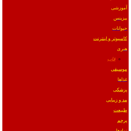
آموزشی
بیزینس
حیوانات
کامپیوتر و اینترنت
هنری
قاب
موسیقی
غذاها
پزشکی
مد و زیبایی
طبیعت
پرچم
نمادها