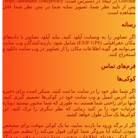
Gravatar در اینجا در دسترس است: https://automattic.com/privacy/.
پس از تأیید نظر شما، تصویر نمایه شما در متن نظر شما قابل
مشاهده است.
رسانه
اگر تصاویر را به وبسایت آپلود کنید، نباید آپلود تصاویر با داده‌های
مکان جغرافیایی (EXIF GPS) شامل شود. بازدیدکنندگان وب سایت
می‌توانند هر گونه اطلاعات مکان را از تصاویر در وب سایت دانلود و
استخراج کنند.
فرم‌های تماس
کوکی‌ها
اگر شما نظر خود را در سایت ما ثبت کنید، ممکن است برای ذخیره
نام، آدرس ایمیل و وب سایت خود در کوکی‌ها تصمیم گیری کنید.
اینها برای راحتی شما هستند، به طوری که شما مجبور نیستید دوباره
جزئیات خود را پر کنید زمانی که نظر دیگری را ترک کنید. این
کوکی‌ها یک سال طول خواهد کشید.
اگر از برگه ورود ما بازدید نمایید، ما یک کوکی موقت برای مشخص
نمودن اینکه آیا مروگر شما کوکی قبول می‌کند را تنظیم می‌کنیم.
این کوکی محتوای اطلاعات شخصی شما نیست و وقتی مرورگر