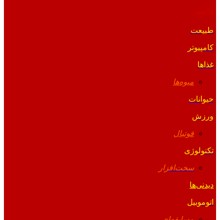
والپیپر
طبیعت
کامپیوتر
غذاها
میوه‌ها
حیوانات
ورزش
فوتبال
تکنولوژی
سخت‌افزار
دیدنی‌ها
اتوموبیل
مسابقه‌ای