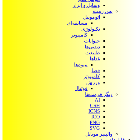
وسایل و ابزار
پس زمینه
اتوموبیل
مسابقه‌ای
تکنولوژی
کامپیوتر
حیوانات
دیدنی‌ها
طبیعت
غذاها
میوه‌ها
فضا
کامپیوتر
ورزش
فوتبال
دیگر فرمت‌ها
AI
CSH
ICNS
ICO
PNG
SVG
والپیپر موبایل
فایل‌های ویدیویی