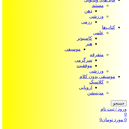
مستند
ذهن
ورزشی
رزمی
کتاب‌ها
علمی
کامپیوتر
هنر
موسیقی
متفرقه
سرگرمی
موفقیت
ورزشی
موسیقی بدون کلام
کلاسیک
اروپایی
مدیتیشن
جستجو
ورود / ثبت نام
0
0
مورد
تومان
0