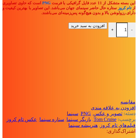
این بسته متشکل از 11 عدد فایل گرافیکی با فرمت
PNG
است که حاوی تصاویری
از
تام کروز
ستاره حال حاضر سینمای جهان می‌باشد. این تصاویر با بهترین کیفیت و
دارای رزولوشن بالا و بدون هیچ‌گونه پس‌زمینه‌ای می‌باشند.
بسته فایل PNG با تصاویر تام کروز عدد
افزودن به سبد خرید
+
-
مقايسه
افزودن به علاقه مندی
دسته:
تصویر و عکس
,
PNG
,
سینما
برچسب:
Tom Cruise
,
بازیگر سینما
,
ستاره سینما
,
عکس تام کروز
,
فیلم‌های تام کروز
,
هنرپیشه سینما
اشتراک‌گذاری: