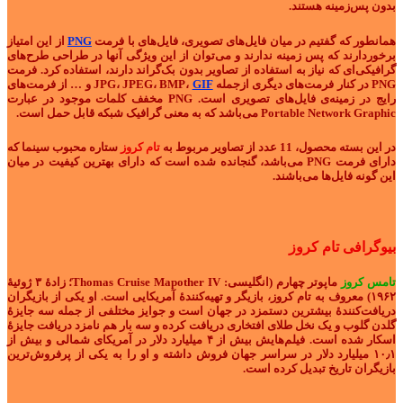
بدون پس‌زمینه هستند.
همانطور که گفتیم در میان فایل‌های تصویری، فایل‌های با فرمت
PNG
از این امتیاز
برخوردارند که پس زمینه ندارند و می‌توان از این ویژگی‌ آنها در طراحی طرح‌های
گرافیکی‌ای که نیاز به استفاده از تصاویر بدون بک‌گراند دارند، استفاده کرد. فرمت
PNG در کنار فرمت‌های دیگری ازجمله JPG، JPEG، BMP،
GIF
و … از فرمت‌های
رایج در زمینه‌ی فایل‌های تصویری است. PNG مخفف کلمات موجود در عبارت
Portable Network Graphic می‌باشد که به معنی گرافیک شبکه قابل حمل است.
در این بسته محصول، 11 عدد از تصاویر مربوط به
تام کروز
ستاره محبوب سینما که
دارای فرمت PNG می‌باشد، گنجانده شده است که دارای بهترین کیفیت در میان
این گونه فایل‌ها می‌باشند.
بیوگرافی تام کروز
تامس کروز
ماپوتر چهارم (انگلیسی: Thomas Cruise Mapother IV؛ زادهٔ ۳ ژوئیهٔ
۱۹۶۲) معروف به تام کروز، بازیگر و تهیه‌کنندهٔ آمریکایی است. او یکی از بازیگران
دریافت‌کنندهٔ بیشترین دستمزد در جهان است و جوایز مختلفی از جمله سه جایزهٔ
گلدن گلوب و یک نخل طلای افتخاری دریافت کرده و سه بار هم نامزد دریافت جایزهٔ
اسکار شده‌ است. فیلم‌هایش بیش از ۴ میلیارد دلار در آمریکای شمالی و بیش از
۱۰٫۱ میلیارد دلار در سراسر جهان فروش داشته و او را به یکی از پرفروش‌ترین
بازیگران تاریخ تبدیل کرده‌ است.