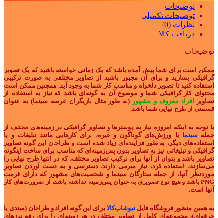
توضیحات
توضیحات تکمیلی
نظرات (0)
دریافت کالا
توضیحات
ممکن است برای شما پیش آمده باشد که یک زمانی خواسته باشید که یک تصویر
گرافیکی بسازید و برای آن مجبور باشید از تصاویر مختلفی به صورت ترکیبی
استفاده کنید تا تصویر دلخواه و مناسب کار شما به وجود آید. همچنین ممکن است
محتوای کار گرافیکی شما و موضوع آن به گونه‌ای باشد که نیاز به استفاده از
تصاویر
افرادِ معروف و مشهور
(به طور مثال بازیگران عرصه سینما) به عنوان
قسمتی از طرح نهایی شما باشد.
با توجه به اینکه امروزه نیاز به پوسترها و تصاویر گرافیکی در زمینه‌های مختلف از
جمله
سینما
یا ورزش‌های گوناگون و غیره، برای کارهایی مانند تبلیغات و یا
استفاده‌های دیگر، به طور فزاینده‌ای زیاد شده است و طراحان این گونه تصاویر
گرافیکی و تبلیغاتی نیز به تصاویر بدون پس‌زمینه‌ای که مناسب برای ساخت اینگونه
تصاویر باشد و بتوان از آنها برای ترکیب تصاویر مختلف، که در انتها طرح نهایی را
می‌سازند، استفاده کرد، نیاز مبرمی دارند. دسترسی و به دست آوردن تصاویرِ
موردنظر آنها، از جمله ستارگان سینما و شخصیت‌های مشهور که دارای فرمت
PNG باشد و هیچ نوع تصویری به عنوان پس‌زمینه نداشته باشد، از ضرورت‌های کار
آنها است.
به همین منظور فروشگاه فایل
نیوشاپ‌کالا
برای این گونه افراد و طراحان (مبتدی یا
حرفه‌ای)، مجموعه‌ای کامل از تصاویر مختلف در هر زمینه‌ای را برای رفع نیازهای