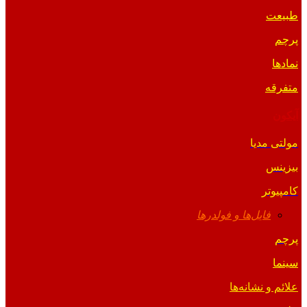
طبیعت
پرچم
نمادها
متفرقه
آیکون
مولتی مدیا
بیزینس
کامپیوتر
فایل‌ها و فولدرها
پرچم
سینما
علائم و نشانه‌ها