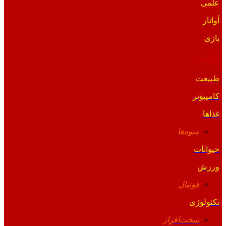
علمی
آواتار
بازی
والپیپر
طبیعت
کامپیوتر
غذاها
میوه‌ها
حیوانات
ورزش
فوتبال
تکنولوژی
سخت‌افزار