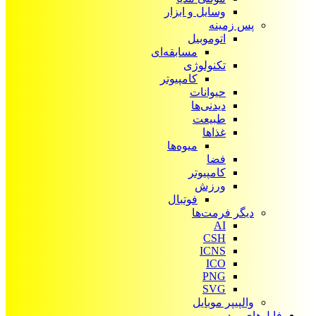
وسایل و ابزار
پس زمینه
اتوموبیل
مسابقه‌ای
تکنولوژی
کامپیوتر
حیوانات
دیدنی‌ها
طبیعت
غذاها
میوه‌ها
فضا
کامپیوتر
ورزش
فوتبال
دیگر فرمت‌ها
AI
CSH
ICNS
ICO
PNG
SVG
والپیپر موبایل
فایل‌های ویدیویی