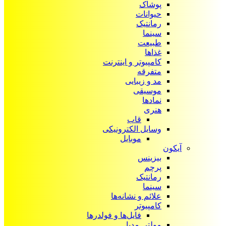
پوشاک
حیوانات
رمانتیک
سینما
طبیعت
غذاها
کامپیوتر و اینترنت
متفرقه
مد و زیبایی
موسیقی
نمادها
هنری
قاب
وسایل الکترونیکی
موبایل
آیکون‌
بیزینس
پرچم
رمانتیک
سینما
علائم و نشانه‌ها
کامپیوتر
فایل‌ها و فولدرها
مولتی مدیا