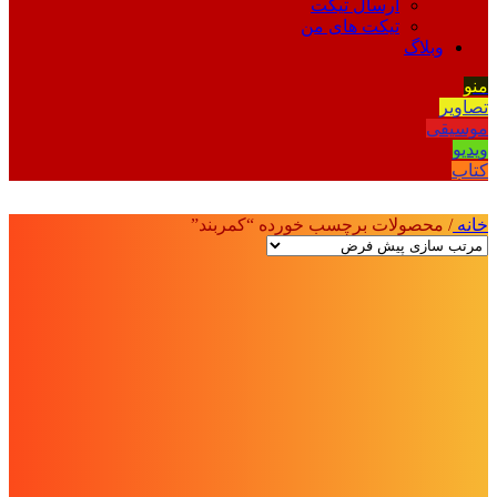
ارسال تیکت
تیکت های من
وبلاگ
منو
تصاویر
موسیقی
ویدیو
کتاب
خانه
/
محصولات برچسب خورده “کمربند”