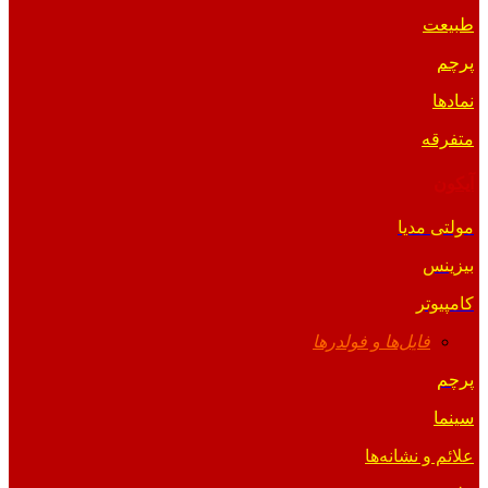
طبیعت
پرچم
نمادها
متفرقه
آیکون
مولتی مدیا
بیزینس
کامپیوتر
فایل‌ها و فولدرها
پرچم
سینما
علائم و نشانه‌ها