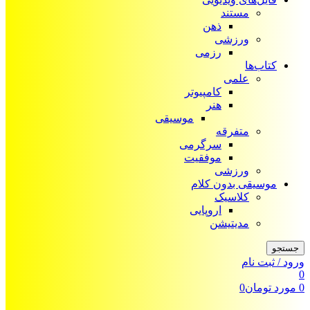
مستند
ذهن
ورزشی
رزمی
کتاب‌ها
علمی
کامپیوتر
هنر
موسیقی
متفرقه
سرگرمی
موفقیت
ورزشی
موسیقی بدون کلام
کلاسیک
اروپایی
مدیتیشن
جستجو
ورود / ثبت نام
0
0
مورد
تومان
0