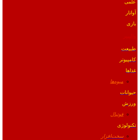
علمی
آواتار
بازی
والپیپر
طبیعت
کامپیوتر
غذاها
میوه‌ها
حیوانات
ورزش
فوتبال
تکنولوژی
سخت‌افزار