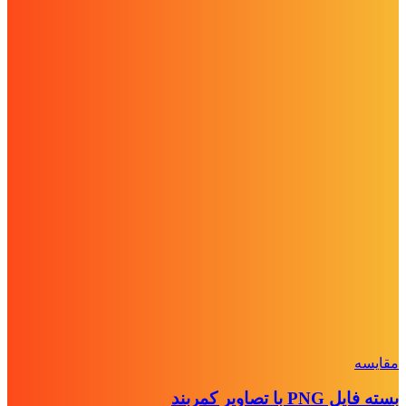
مقايسه
بسته فایل PNG با تصاویر کمربند