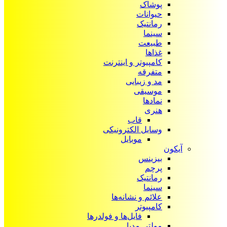
پوشاک
حیوانات
رمانتیک
سینما
طبیعت
غذاها
کامپیوتر و اینترنت
متفرقه
مد و زیبایی
موسیقی
نمادها
هنری
قاب
وسایل الکترونیکی
موبایل
آیکون‌
بیزینس
پرچم
رمانتیک
سینما
علائم و نشانه‌ها
کامپیوتر
فایل‌ها و فولدرها
مولتی مدیا