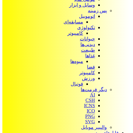
وسایل و ابزار
پس زمینه
اتوموبیل
مسابقه‌ای
تکنولوژی
کامپیوتر
حیوانات
دیدنی‌ها
طبیعت
غذاها
میوه‌ها
فضا
کامپیوتر
ورزش
فوتبال
دیگر فرمت‌ها
AI
CSH
ICNS
ICO
PNG
SVG
والپیپر موبایل
فایل‌های ویدیویی