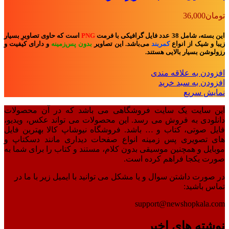
تومان
36,000
این بسته، شامل 38 عدد فایل گرافیکی با فرمت
PNG
است که حاوی تصاویرِ بسیار
زیبا و شیک از انواع
کمربند
می‌باشد. این تصاویر
بدون پس‌زمینه
و
دارای کیفیت و
رزولوشن بسیار بالایی هستند.
افزودن به علاقه مندی
افزودن به سبد خرید
نمایش سریع
این سایت یک سایت فروشگاهی می باشد که در آن محصولات
دانلودی به فروش می رسد. این محصولات می تواند عکس، ویدیو،
فایل صوتی، کتاب و … باشد. فروشگاه نیوشاپ کالا بهترین فایل
های تصویری پس زمینه انواع صفحات دیداری مانند دسکتاپ و
موبایل و همچنین موسیقی بدون کلام، مستند و کتاب را برای شما به
صورت یکجا فراهم کرده است.
در صورت داشتن سوال و یا مشکل می توانید با ایمیل زیر با ما در
تماس باشید:
support@newshopkala.com
نوشته های اخیر