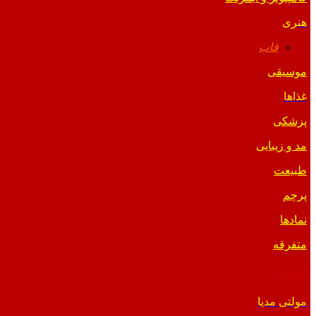
هنری
قاب
موسیقی
غذاها
پزشکی
مد و زیبایی
طبیعت
پرچم
نمادها
متفرقه
آیکون
مولتی مدیا