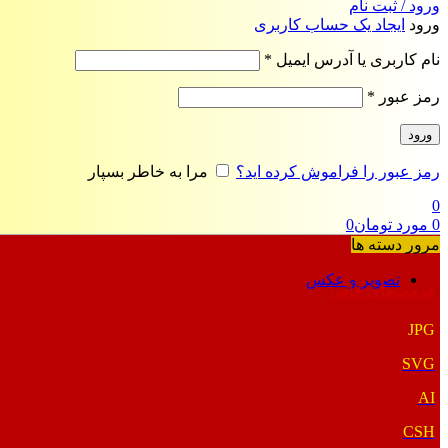
ورود / ثبت نام
ورود
ایجاد یک حساب کاربری
الزامی
نام کاربری یا آدرس ایمیل
*
الزامی
رمز عبور
*
ورود
رمز عبور را فراموش کرده اید؟
مرا به خاطر بسپار
0
0
مورد
تومان
0
مرور دسته ها
تصویر و عکس
فرمت‌های خاص
JPG
SVG
AI
CSH