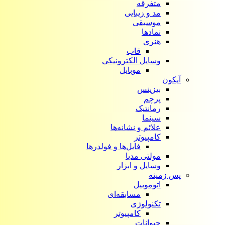
متفرقه
مد و زیبایی
موسیقی
نمادها
هنری
قاب
وسایل الکترونیکی
موبایل
آیکون‌
بیزینس
پرچم
رمانتیک
سینما
علائم و نشانه‌ها
کامپیوتر
فایل‌ها و فولدرها
مولتی مدیا
وسایل و ابزار
پس زمینه
اتوموبیل
مسابقه‌ای
تکنولوژی
کامپیوتر
حیوانات