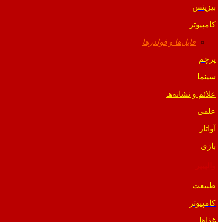
بیزینس
کامپیوتر
فایل‌ها و فولدرها
پرچم
سینما
علائم و نشانه‌ها
علمی
آواتار
بازی
والپیپر
طبیعت
کامپیوتر
غذاها