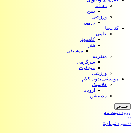
مستند
ذهن
ورزشی
رزمی
کتاب‌ها
علمی
کامپیوتر
هنر
موسیقی
متفرقه
سرگرمی
موفقیت
ورزشی
موسیقی بدون کلام
کلاسیک
اروپایی
مدیتیشن
جستجو
ورود / ثبت نام
0
0
مورد
تومان
0