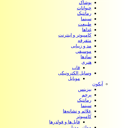
پوشاک
حیوانات
رمانتیک
سینما
طبیعت
غذاها
کامپیوتر و اینترنت
متفرقه
مد و زیبایی
موسیقی
نمادها
هنری
قاب
وسایل الکترونیکی
موبایل
آیکون‌
بیزینس
پرچم
رمانتیک
سینما
علائم و نشانه‌ها
کامپیوتر
فایل‌ها و فولدرها
مولتی مدیا