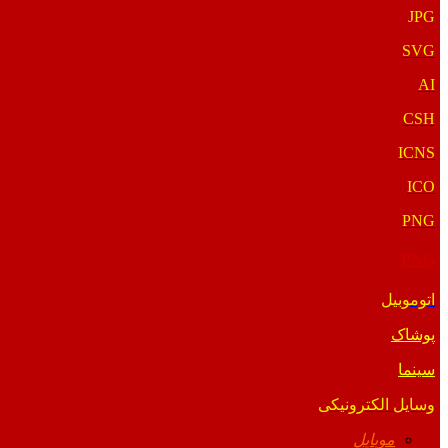
JPG
SVG
AI
CSH
ICNS
ICO
PNG
PNG
اتوموبیل
پوشاک
سینما
وسایل الکترونیکی
موبایل