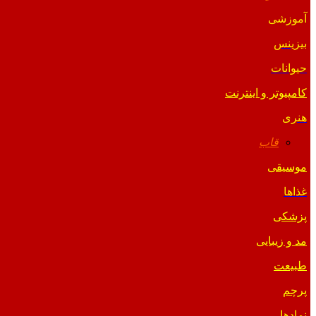
آموزشی
بیزینس
حیوانات
کامپیوتر و اینترنت
هنری
قاب
موسیقی
غذاها
پزشکی
مد و زیبایی
طبیعت
پرچم
نمادها