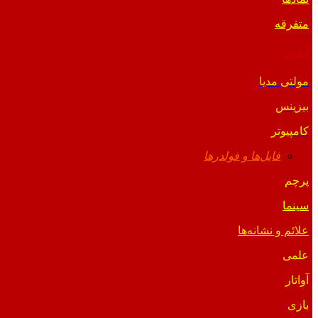
متفرقه
آیکون
مولتی مدیا
بیزینس
کامپیوتر
فایل‌ها و فولدرها
پرچم
سینما
علائم و نشانه‌ها
علمی
آواتار
بازی