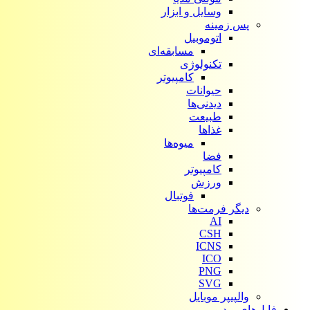
وسایل و ابزار
پس زمینه
اتوموبیل
مسابقه‌ای
تکنولوژی
کامپیوتر
حیوانات
دیدنی‌ها
طبیعت
غذاها
میوه‌ها
فضا
کامپیوتر
ورزش
فوتبال
دیگر فرمت‌ها
AI
CSH
ICNS
ICO
PNG
SVG
والپیپر موبایل
فایل‌های ویدیویی