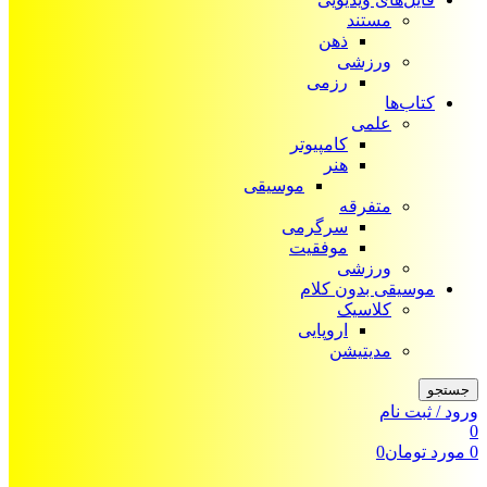
مستند
ذهن
ورزشی
رزمی
کتاب‌ها
علمی
کامپیوتر
هنر
موسیقی
متفرقه
سرگرمی
موفقیت
ورزشی
موسیقی بدون کلام
کلاسیک
اروپایی
مدیتیشن
جستجو
ورود / ثبت نام
0
0
مورد
تومان
0