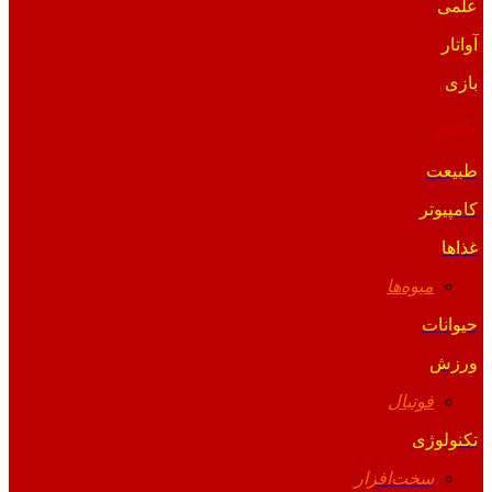
علمی
آواتار
بازی
والپیپر
طبیعت
کامپیوتر
غذاها
میوه‌ها
حیوانات
ورزش
فوتبال
تکنولوژی
سخت‌افزار