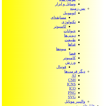
وسایل و ابزار
پس زمینه
اتوموبیل
مسابقه‌ای
تکنولوژی
کامپیوتر
حیوانات
دیدنی‌ها
طبیعت
غذاها
میوه‌ها
فضا
کامپیوتر
ورزش
فوتبال
دیگر فرمت‌ها
AI
CSH
ICNS
ICO
PNG
SVG
والپیپر موبایل
فایل‌های ویدیویی