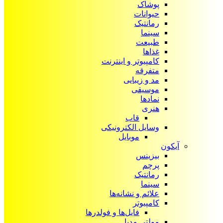
پوشاک
حیوانات
رمانتیک
سینما
طبیعت
غذاها
کامپیوتر و اینترنت
متفرقه
مد و زیبایی
موسیقی
نمادها
هنری
قاب
وسایل الکترونیکی
موبایل
آیکون‌
بیزینس
پرچم
رمانتیک
سینما
علائم و نشانه‌ها
کامپیوتر
فایل‌ها و فولدرها
مولتی مدیا