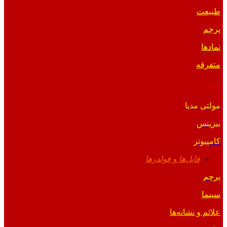
طبیعت
پرچم
نمادها
متفرقه
آیکون
مولتی مدیا
بیزینس
کامپیوتر
فایل‌ها و فولدرها
پرچم
سینما
علائم و نشانه‌ها