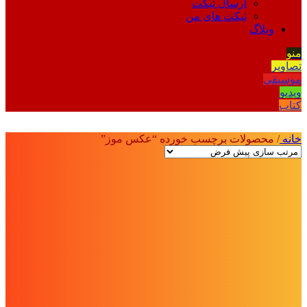
ارسال تیکت
تیکت های من
وبلاگ
منو
تصاویر
موسیقی
ویدیو
کتاب
خانه
/
محصولات برچسب خورده “عکس موز”