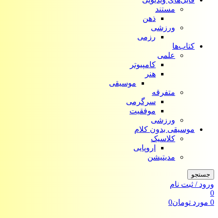
مستند
ذهن
ورزشی
رزمی
کتاب‌ها
علمی
کامپیوتر
هنر
موسیقی
متفرقه
سرگرمی
موفقیت
ورزشی
موسیقی بدون کلام
کلاسیک
اروپایی
مدیتیشن
جستجو
ورود / ثبت نام
0
0
مورد
تومان
0