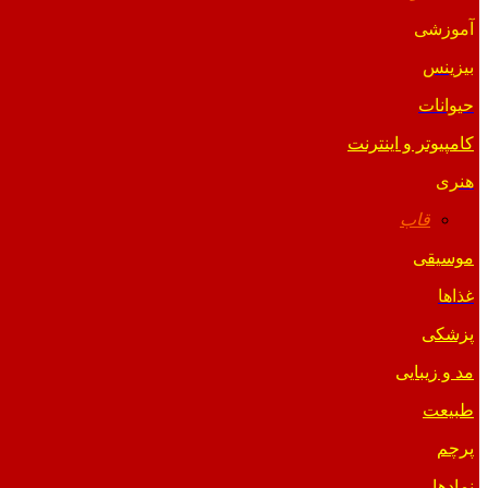
آموزشی
بیزینس
حیوانات
کامپیوتر و اینترنت
هنری
قاب
موسیقی
غذاها
پزشکی
مد و زیبایی
طبیعت
پرچم
نمادها