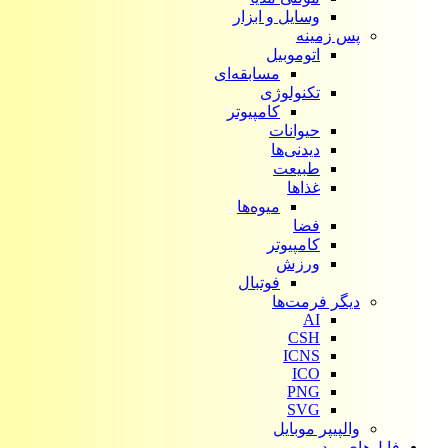
وسایل و ابزار
پس زمینه
اتوموبیل
مسابقه‌ای
تکنولوژی
کامپیوتر
حیوانات
دیدنی‌ها
طبیعت
غذاها
میوه‌ها
فضا
کامپیوتر
ورزش
فوتبال
دیگر فرمت‌ها
AI
CSH
ICNS
ICO
PNG
SVG
والپیپر موبایل
فایل‌های ویدیویی