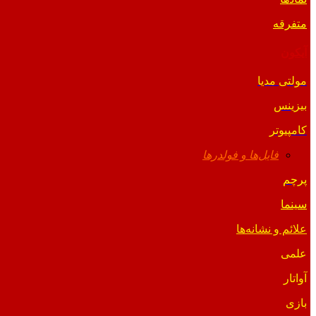
متفرقه
آیکون
مولتی مدیا
بیزینس
کامپیوتر
فایل‌ها و فولدرها
پرچم
سینما
علائم و نشانه‌ها
علمی
آواتار
بازی