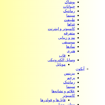
پوشاک
حیوانات
رمانتیک
سینما
طبیعت
غذاها
کامپیوتر و اینترنت
متفرقه
مد و زیبایی
موسیقی
نمادها
هنری
قاب
وسایل الکترونیکی
موبایل
آیکون‌
بیزینس
پرچم
رمانتیک
سینما
علائم و نشانه‌ها
کامپیوتر
فایل‌ها و فولدرها
مولتی مدیا